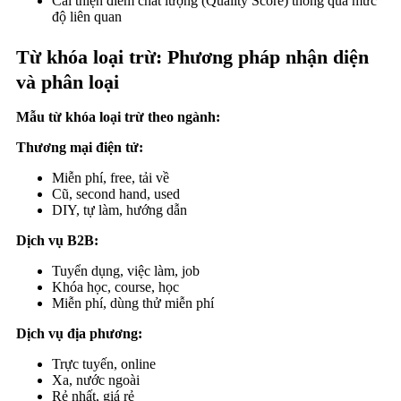
Cải thiện điểm chất lượng (Quality Score) thông qua mức
độ liên quan
Từ khóa loại trừ: Phương pháp nhận diện
và phân loại
Mẫu từ khóa loại trừ theo ngành:
Thương mại điện tử:
Miễn phí, free, tải về
Cũ, second hand, used
DIY, tự làm, hướng dẫn
Dịch vụ B2B:
Tuyển dụng, việc làm, job
Khóa học, course, học
Miễn phí, dùng thử miễn phí
Dịch vụ địa phương:
Trực tuyến, online
Xa, nước ngoài
Rẻ nhất, giá rẻ