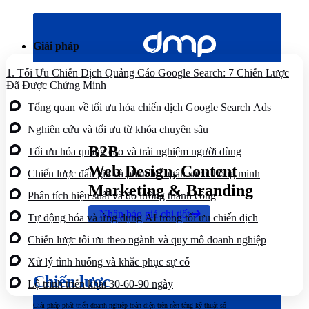
Bỏ
qua
nội
Giải pháp
dung
1.
Tối Ưu Chiến Dịch Quảng Cáo Google Search: 7 Chiến Lược
Đã Được Chứng Minh
Tổng quan về tối ưu hóa chiến dịch Google Search Ads
Nghiên cứu và tối ưu từ khóa chuyên sâu
B2B
Tối ưu hóa quảng cáo và trải nghiệm người dùng
Web Design, Content
Chiến lược đấu giá và phân bổ ngân sách thông minh
Marketing & Branding
Phân tích hiệu suất và đo lường thành công
Nhận báo giá chi tiết
Tự động hóa và ứng dụng AI trong tối ưu chiến dịch
Chiến lược tối ưu theo ngành và quy mô doanh nghiệp
Xử lý tình huống và khắc phục sự cố
Chiến lược
Lộ trình triển khai 30-60-90 ngày
Giải pháp phát triển doanh nghiệp toàn diện trên nền tảng kỹ thuật số