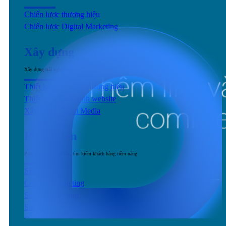
Chiến lược thương hiệu
Chiến lược Digital Marketing
Xây dựng
Xây dựng trải nghiệm người dùng đầu cuối tương tác với sản phẩm & dịch vụ
Thiết kế nhận diện thương hiệu
Thiết kế & Lập trình website
Xây dựng Social Media
Phát triển
Phát triển thương hiệu, tìm kiếm khách hàng tiềm năng
SEO
Content Marketing
Social Marketing
Sản xuất hình ảnh & Video
Quảng cáo trả phí