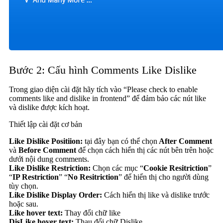
Bước 2: Cấu hình Comments Like Dislike
Trong giao diện cài đặt hãy tích vào “Please check to enable
comments like and dislike in frontend” để đảm bảo các nút like
và dislike được kích hoạt.
Thiết lập cài đặt cơ bản
Like Dislike Positiion:
tại đây bạn có thể chọn
After Comment
và
Before Comment
để chọn cách hiển thị các nút bên trên hoặc
dưới nội dung comments.
Like Dislike Restriction:
Chọn các mục “
Cookie Resitriction
”
“
IP Restriction
” “
No Resitriction
” để hiển thị cho người dùng
tùy chọn.
Like Dislike Display Order:
Cách hiển thị like và dislike trước
hoặc sau.
Like hover text:
Thay đổi chữ like
DisLike hover text:
Thau đổi chữ Dislike