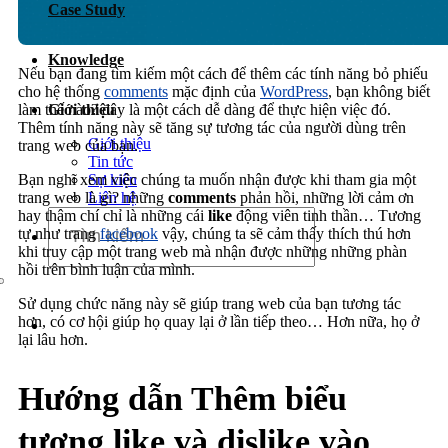
Case Study
Dịch vụ chăm sóc website
Knowledge
Nếu bạn đang tìm kiếm một cách để thêm các tính năng bỏ phiếu
cho hệ thống
comments
mặc định của
WordPress
, bạn không biết
Giới thiệu
làm thế nào? đây là một cách dễ dàng để thực hiện việc đó.
Thêm tính năng này sẽ tăng sự tương tác của người dùng trên
Giới thiệu
trang web của bạn.
Tin tức
Sự kiện
Bạn nghĩ xem việc chúng ta muốn nhận được khi tham gia một
Liên hệ
trang web là gì? những
comments
phản hồi, những lời cảm ơn
hay thậm chí chỉ là những cái
like
động viên tinh thần… Tương
tự như trang
facebook
vậy, chúng ta sẽ cảm thấy thích thú hơn
khi truy cập một trang web mà nhận được những những phàn
hồi trên bình luận của mình.
Sử dụng chức năng này sẽ giúp trang web của bạn tương tác
hơn, có cơ hội giúp họ quay lại ở lần tiếp theo… Hơn nữa, họ ở
lại lâu hơn.
Hướng dẫn Thêm biểu
tượng like và dislike vào