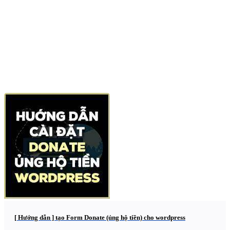
[ Hướng dẫn ] tạo Form Donate (ủng hộ tiền) cho wordpress