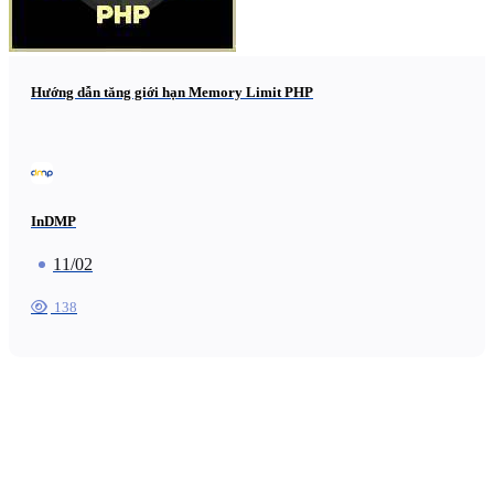
Hướng dẫn tăng giới hạn Memory Limit PHP
InDMP
11/02
138