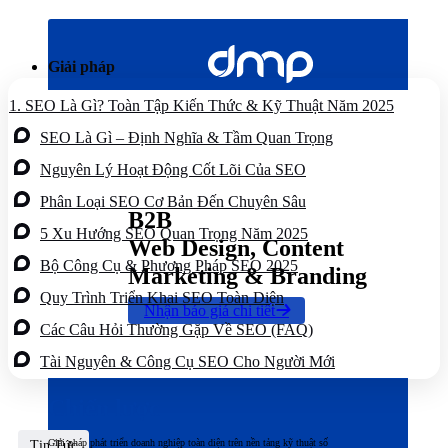
Bỏ
qua
nội
Giải pháp
dung
1.
SEO Là Gì? Toàn Tập Kiến Thức & Kỹ Thuật Năm 2025
SEO Là Gì – Định Nghĩa & Tầm Quan Trọng
Nguyên Lý Hoạt Động Cốt Lõi Của SEO
Phân Loại SEO Cơ Bản Đến Chuyên Sâu
B2B
5 Xu Hướng SEO Quan Trọng Năm 2025
Web Design, Content
Bộ Công Cụ & Phương Pháp SEO 2025
Marketing & Branding
Quy Trình Triển Khai SEO Toàn Diện
Nhận báo giá chi tiết
Các Câu Hỏi Thường Gặp Về SEO (FAQ)
Tài Nguyên & Công Cụ SEO Cho Người Mới
Chiến lược
Giải pháp phát triển doanh nghiệp toàn diện trên nền tảng kỹ thuật số
Tin Tức