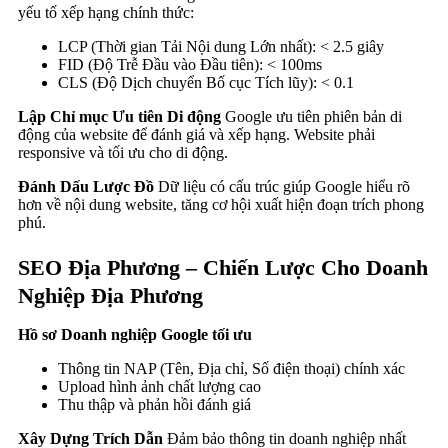
yếu tố xếp hạng chính thức:
LCP (Thời gian Tải Nội dung Lớn nhất): < 2.5 giây
FID (Độ Trễ Đầu vào Đầu tiên): < 100ms
CLS (Độ Dịch chuyển Bố cục Tích lũy): < 0.1
Lập Chỉ mục Ưu tiên Di động
Google ưu tiên phiên bản di
động của website để đánh giá và xếp hạng. Website phải
responsive và tối ưu cho di động.
Đánh Dấu Lược Đồ
Dữ liệu có cấu trúc giúp Google hiểu rõ
hơn về nội dung website, tăng cơ hội xuất hiện đoạn trích phong
phú.
SEO Địa Phương – Chiến Lược Cho Doanh
Nghiệp Địa Phương
Hồ sơ Doanh nghiệp Google tối ưu
Thông tin NAP (Tên, Địa chỉ, Số điện thoại) chính xác
Upload hình ảnh chất lượng cao
Thu thập và phản hồi đánh giá
Xây Dựng Trích Dẫn
Đảm bảo thông tin doanh nghiệp nhất