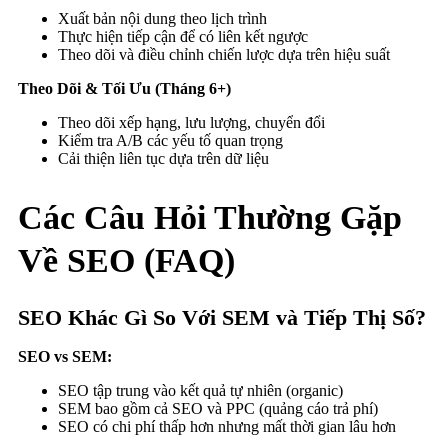
Xuất bản nội dung theo lịch trình
Thực hiện tiếp cận để có liên kết ngược
Theo dõi và điều chỉnh chiến lược dựa trên hiệu suất
Theo Dõi & Tối Ưu (Tháng 6+)
Theo dõi xếp hạng, lưu lượng, chuyển đổi
Kiểm tra A/B các yếu tố quan trọng
Cải thiện liên tục dựa trên dữ liệu
Các Câu Hỏi Thường Gặp
Về SEO (FAQ)
SEO Khác Gì So Với SEM và Tiếp Thị Số?
SEO vs SEM:
SEO tập trung vào kết quả tự nhiên (organic)
SEM bao gồm cả SEO và PPC (quảng cáo trả phí)
SEO có chi phí thấp hơn nhưng mất thời gian lâu hơn