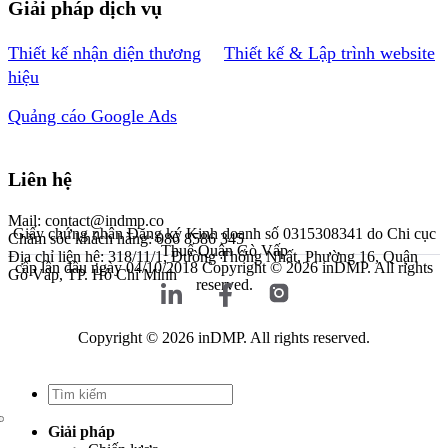
Giải pháp dịch vụ
Thiết kế nhận diện thương
Thiết kế & Lập trình website
hiệu
Quảng cáo Google Ads
Liên hệ
Mail: contact@indmp.co
Giấy chứng nhận Đăng ký Kinh doanh số 0315308341 do Chi cục
Chăm sóc khách hàng: 086 8586 345
Thuế Quận Gò Vấp
Địa chỉ liên hệ: 318/11/1, Đường Thống Nhất, Phường 16, Quận
cấp lần đầu ngày 04/10/2018
Copyright © 2026 inDMP. All rights
Gò Vấp, TP. Hồ Chí Minh
reserved.
Copyright © 2026 inDMP. All rights reserved.
Giải pháp