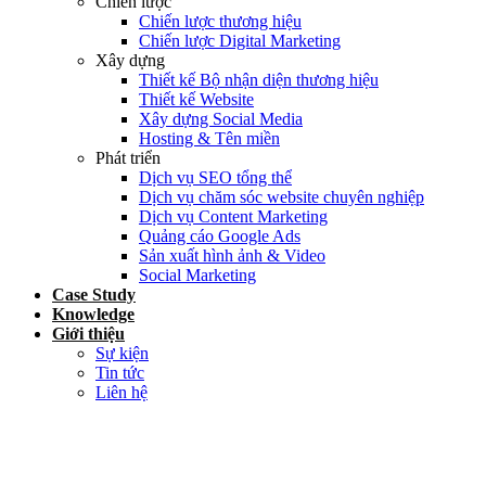
Chiến lược
Chiến lược thương hiệu
Chiến lược Digital Marketing
Xây dựng
Thiết kế Bộ nhận diện thương hiệu
Thiết kế Website
Xây dựng Social Media
Hosting & Tên miền
Phát triển
Dịch vụ SEO tổng thể
Dịch vụ chăm sóc website chuyên nghiệp
Dịch vụ Content Marketing
Quảng cáo Google Ads
Sản xuất hình ảnh & Video
Social Marketing
Case Study
Knowledge
Giới thiệu
Sự kiện
Tin tức
Liên hệ