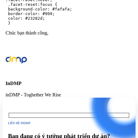
 .facet-reset:focus {

 background-color: #fafafa;

 border-color: #999;

 color: #23282d;

 }
Chúc bạn thành công,
InDMP
inDMP - Toghether We Rise
LIÊN HỆ INDMP
Bạn đang có ý tưởng phát triển dự án?