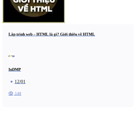
Lập trình web – HTML là gì? Giới thiệu về HTML
InDMP
12/01
149