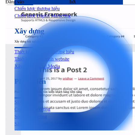
Đăng vào
11/07/2017
14/03/2026
bởi
inDMP
Chiến lược thương hiệu
Chiến lược Digital Marketing
Xây dựng
Xây dựng trải nghiệm người dùng đầu cuối tương tác với sản phẩm & dịch vụ
Thiết kế nhận diện thương hiệu
Thiết kế & Lập trình website
Xây dựng Social Media
Phát triển
Phát triển thương hiệu, tìm kiếm khách hàng tiềm năng
SEO
Content Marketing
Social Marketing
Sản xuất hình ảnh & Video
Quảng cáo trả phí