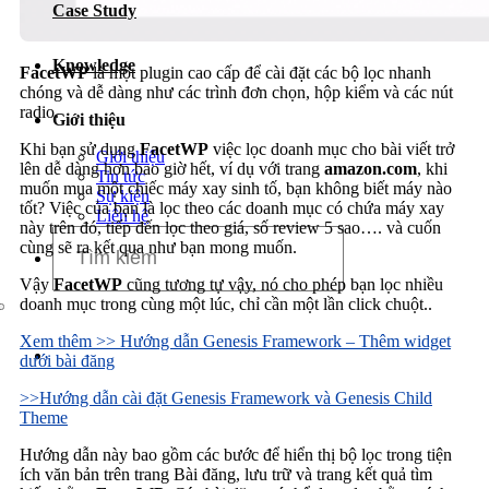
Case Study
Dịch vụ chăm sóc website
Knowledge
FacetWP
là một plugin cao cấp để cài đặt các bộ lọc nhanh
chóng và dễ dàng như các trình đơn chọn, hộp kiểm và các nút
radio.
Giới thiệu
Khi bạn sử dụng
FacetWP
việc lọc doanh mục cho bài viết trở
Giới thiệu
lên dễ dàng hơn bao giờ hết, ví dụ với trang
amazon.com
, khi
Tin tức
muốn mua một chiếc máy xay sinh tố, bạn không biết máy nào
Sự kiện
tốt? Việc của bạn là lọc theo các doanh mục có chứa máy xay
Liên hệ
này trên đó, tiếp đến lọc theo giá, số review 5 sao…. và cuốn
cùng sẽ ra kết qua như bạn mong muốn.
Vậy
FacetWP
cũng tương tự vậy, nó cho phép bạn lọc nhiều
doanh mục trong cùng một lúc, chỉ cần một lần click chuột..
Xem thêm >> Hướng dẫn Genesis Framework – Thêm widget
dưới bài đăng
>>Hướng dẫn cài đặt Genesis Framework và Genesis Child
Theme
Hướng dẫn này bao gồm các bước để hiển thị bộ lọc trong tiện
ích văn bản trên trang Bài đăng, lưu trữ và trang kết quả tìm