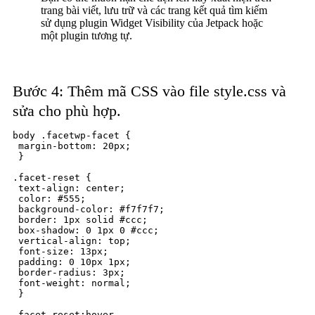
trang bài viết, lưu trữ và các trang kết quả tìm kiếm
sử dụng plugin Widget Visibility của Jetpack hoặc
một plugin tương tự.
Bước 4: Thêm mã CSS vào file style.css và
sửa cho phù hợp.
body .facetwp-facet {

 margin-bottom: 20px;

 }

.facet-reset {

 text-align: center;

 color: #555;

 background-color: #f7f7f7;

 border: 1px solid #ccc;

 box-shadow: 0 1px 0 #ccc;

 vertical-align: top;

 font-size: 13px;

 padding: 0 10px 1px;

 border-radius: 3px;

 font-weight: normal;

 }

.facet-reset:hover,
