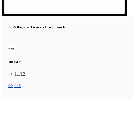
Giới thiệu về Genesis Framework
InDMP
11/12
145