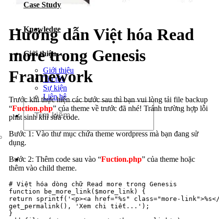
Case Study
Dịch vụ chăm sóc website
Knowledge
Hướng dẫn Việt hóa Read
more trong Genesis
Giới thiệu
Giới thiệu
Framework
Tin tức
Sự kiện
Liên hệ
Trước khi thực hiện các bước sau thì bạn vui lòng tải file backup
“
Fuction.php
” của theme về trước đã nhé! Tránh trường hợp lỗi
phát sinh khi sửa code.
Bước 1: Vào thư mục chứa theme wordpress mà bạn đang sử
dụng.
Bước 2: Thêm code sau vào “
Fuction.php
” của theme hoặc
thêm vào child theme.
# Việt hóa dòng chữ Read more trong Genesis

function be_more_link($more_link) {

return sprintf('<p><a href="%s" class="more-link">%s</
get_permalink(), 'Xem chi tiết...');

}
