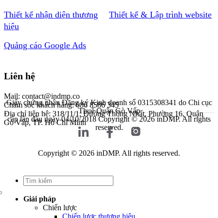
Thiết kế nhận diện thương
Thiết kế & Lập trình website
hiệu
Quảng cáo Google Ads
Liên hệ
Mail: contact@indmp.co
Giấy chứng nhận Đăng ký Kinh doanh số 0315308341 do Chi cục
Chăm sóc khách hàng: 086 8586 345
Thuế Quận Gò Vấp
Địa chỉ liên hệ: 318/11/1, Đường Thống Nhất, Phường 16, Quận
cấp lần đầu ngày 04/10/2018
Copyright © 2026 inDMP. All rights
Gò Vấp, TP. Hồ Chí Minh
reserved.
Copyright © 2026 inDMP. All rights reserved.
Giải pháp
Chiến lược
Chiến lược thương hiệu