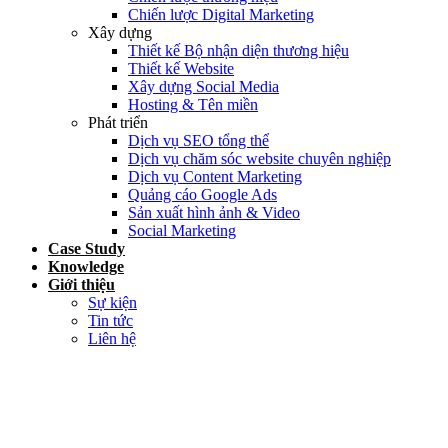
Chiến lược Digital Marketing
Xây dựng
Thiết kế Bộ nhận diện thương hiệu
Thiết kế Website
Xây dựng Social Media
Hosting & Tên miền
Phát triển
Dịch vụ SEO tổng thể
Dịch vụ chăm sóc website chuyên nghiệp
Dịch vụ Content Marketing
Quảng cáo Google Ads
Sản xuất hình ảnh & Video
Social Marketing
Case Study
Knowledge
Giới thiệu
Sự kiện
Tin tức
Liên hệ