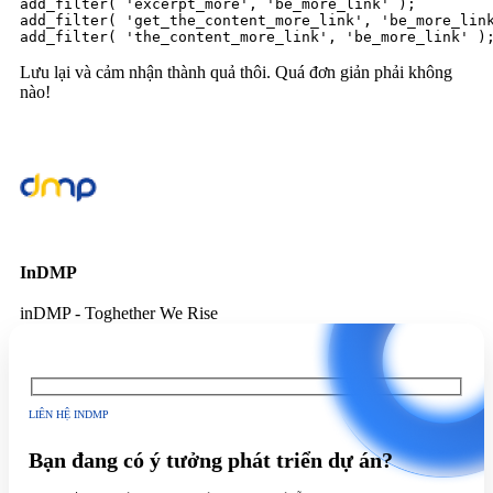
add_filter( 'excerpt_more', 'be_more_link' );

add_filter( 'get_the_content_more_link', 'be_more_link
add_filter( 'the_content_more_link', 'be_more_link' )
Lưu lại và cảm nhận thành quả thôi. Quá đơn giản phải không
nào!
InDMP
inDMP - Toghether We Rise
LIÊN HỆ INDMP
Bạn đang có ý tưởng phát triển dự án?