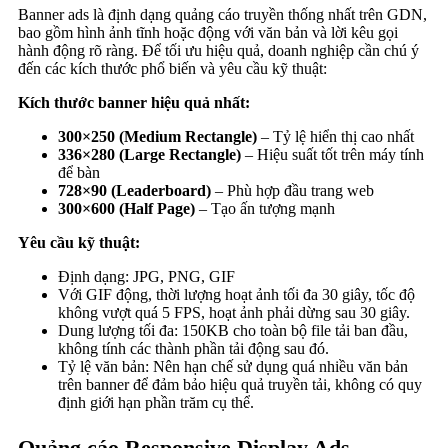
Banner ads là định dạng quảng cáo truyền thống nhất trên GDN,
bao gồm hình ảnh tĩnh hoặc động với văn bản và lời kêu gọi
hành động rõ ràng. Để tối ưu hiệu quả, doanh nghiệp cần chú ý
đến các kích thước phổ biến và yêu cầu kỹ thuật:
Kích thước banner hiệu quả nhất:
300×250 (Medium Rectangle)
– Tỷ lệ hiển thị cao nhất
336×280 (Large Rectangle)
– Hiệu suất tốt trên máy tính
để bàn
728×90 (Leaderboard)
– Phù hợp đầu trang web
300×600 (Half Page)
– Tạo ấn tượng mạnh
Yêu cầu kỹ thuật:
Định dạng: JPG, PNG, GIF
Với GIF động, thời lượng hoạt ảnh tối đa 30 giây, tốc độ
không vượt quá 5 FPS, hoạt ảnh phải dừng sau 30 giây.
Dung lượng tối đa: 150KB cho toàn bộ file tải ban đầu,
không tính các thành phần tải động sau đó.
Tỷ lệ văn bản: Nên hạn chế sử dụng quá nhiều văn bản
trên banner để đảm bảo hiệu quả truyền tải, không có quy
định giới hạn phần trăm cụ thể.
Quảng cáo Responsive Display Ads