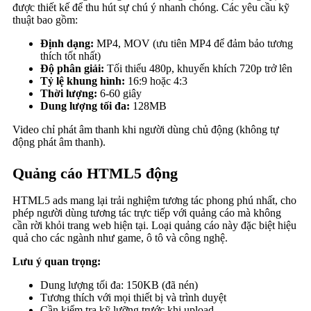
được thiết kế để thu hút sự chú ý nhanh chóng. Các yêu cầu kỹ
thuật bao gồm:
Định dạng:
MP4, MOV (ưu tiên MP4 để đảm bảo tương
thích tốt nhất)
Độ phân giải:
Tối thiểu 480p, khuyến khích 720p trở lên
Tỷ lệ khung hình:
16:9 hoặc 4:3
Thời lượng:
6-60 giây
Dung lượng tối đa:
128MB
Video chỉ phát âm thanh khi người dùng chủ động (không tự
động phát âm thanh).
Quảng cáo HTML5 động
HTML5 ads mang lại trải nghiệm tương tác phong phú nhất, cho
phép người dùng tương tác trực tiếp với quảng cáo mà không
cần rời khỏi trang web hiện tại. Loại quảng cáo này đặc biệt hiệu
quả cho các ngành như game, ô tô và công nghệ.
Lưu ý quan trọng:
Dung lượng tối đa: 150KB (đã nén)
Tương thích với mọi thiết bị và trình duyệt
Cần kiểm tra kỹ lưỡng trước khi upload