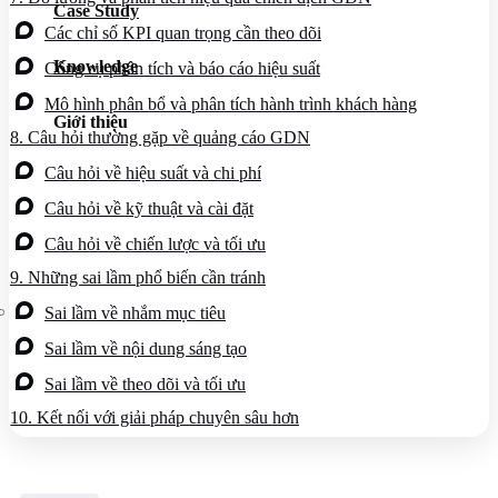
Case Study
Dịch vụ chăm sóc website
Các chỉ số KPI quan trọng cần theo dõi
Knowledge
Công cụ phân tích và báo cáo hiệu suất
Mô hình phân bổ và phân tích hành trình khách hàng
Giới thiệu
8.
Câu hỏi thường gặp về quảng cáo GDN
Giới thiệu
Câu hỏi về hiệu suất và chi phí
Tin tức
Sự kiện
Câu hỏi về kỹ thuật và cài đặt
Liên hệ
Câu hỏi về chiến lược và tối ưu
9.
Những sai lầm phổ biến cần tránh
Sai lầm về nhắm mục tiêu
Sai lầm về nội dung sáng tạo
Sai lầm về theo dõi và tối ưu
10.
Kết nối với giải pháp chuyên sâu hơn