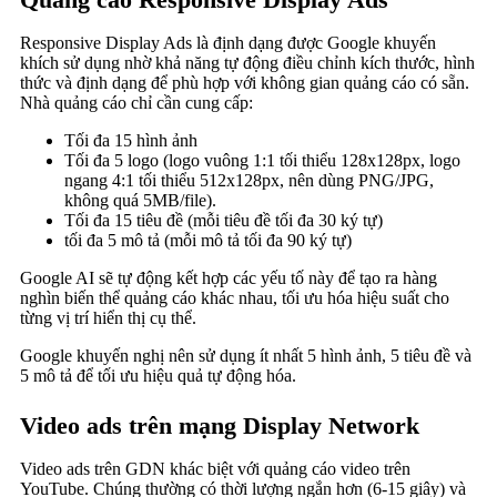
Responsive Display Ads là định dạng được Google khuyến
khích sử dụng nhờ khả năng tự động điều chỉnh kích thước, hình
thức và định dạng để phù hợp với không gian quảng cáo có sẵn.
Nhà quảng cáo chỉ cần cung cấp:
Tối đa 15 hình ảnh
Tối đa 5 logo (logo vuông 1:1 tối thiểu 128x128px, logo
ngang 4:1 tối thiểu 512x128px, nên dùng PNG/JPG,
không quá 5MB/file).
Tối đa 15 tiêu đề (mỗi tiêu đề tối đa 30 ký tự)
tối đa 5 mô tả (mỗi mô tả tối đa 90 ký tự)
Google AI sẽ tự động kết hợp các yếu tố này để tạo ra hàng
nghìn biến thể quảng cáo khác nhau, tối ưu hóa hiệu suất cho
từng vị trí hiển thị cụ thể.
Google khuyến nghị nên sử dụng ít nhất 5 hình ảnh, 5 tiêu đề và
5 mô tả để tối ưu hiệu quả tự động hóa.
Video ads trên mạng Display Network
Video ads trên GDN khác biệt với quảng cáo video trên
YouTube. Chúng thường có thời lượng ngắn hơn (6-15 giây) và