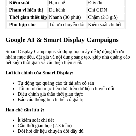
Kiểm soát
Hạn chế
Đầy đủ
Phạm vi hiển thị
Đa kênh
Chỉ GDN
Thời gian thiết lập
Nhanh (30 phút)
Chậm (2-3 giờ)
Phù hợp cho
Tối ưu chuyển đổi
Kiểm soát chi tiết
Google AI & Smart Display Campaigns
Smart Display Campaigns sử dụng học máy để tự động tối ưu
nhắm mục tiêu, đặt giá và nội dung sáng tạo, giúp nhà quảng cáo
tiết kiệm thời gian và cải thiện hiệu suất.
Lợi ích chính của Smart Display:
Tự động tạo quảng cáo từ tài sản có sẵn
Tối ưu nhắm mục tiêu dựa trên dữ liệu chuyển đổi
Điều chỉnh giá thầu thời gian thực
Báo cáo thông tin chi tiết có giá trị
Hạn chế cần lưu ý:
Ít kiểm soát chi tiết
Cần thời gian học (2-3 tuần)
Đòi hỏi dữ liệu chuyển đổi đầy đủ