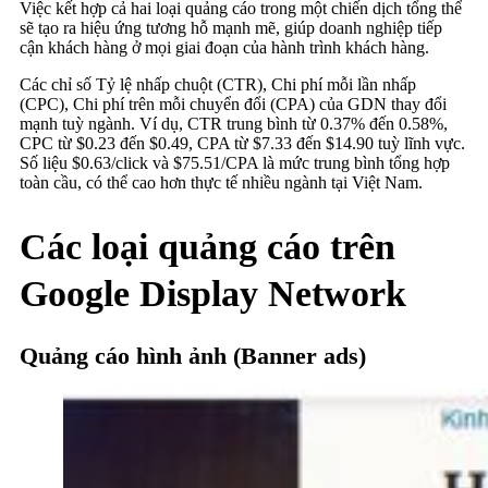
Việc kết hợp cả hai loại quảng cáo trong một chiến dịch tổng thể
sẽ tạo ra hiệu ứng tương hỗ mạnh mẽ, giúp doanh nghiệp tiếp
cận khách hàng ở mọi giai đoạn của hành trình khách hàng.
Các chỉ số Tỷ lệ nhấp chuột (CTR), Chi phí mỗi lần nhấp
(CPC), Chi phí trên mỗi chuyển đổi (CPA) của GDN thay đổi
mạnh tuỳ ngành. Ví dụ, CTR trung bình từ 0.37% đến 0.58%,
CPC từ $0.23 đến $0.49, CPA từ $7.33 đến $14.90 tuỳ lĩnh vực.
Số liệu $0.63/click và $75.51/CPA là mức trung bình tổng hợp
toàn cầu, có thể cao hơn thực tế nhiều ngành tại Việt Nam.
Các loại quảng cáo trên
Google Display Network
Quảng cáo hình ảnh (Banner ads)