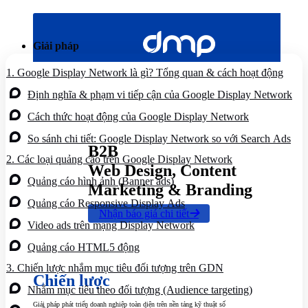
Bỏ
qua
nội
Giải pháp
dung
1.
Google Display Network là gì? Tổng quan & cách hoạt động
Định nghĩa & phạm vi tiếp cận của Google Display Network
Cách thức hoạt động của Google Display Network
So sánh chi tiết: Google Display Network so với Search Ads
B2B
2.
Các loại quảng cáo trên Google Display Network
Web Design, Content
Quảng cáo hình ảnh (Banner ads)
Marketing & Branding
Quảng cáo Responsive Display Ads
Nhận báo giá chi tiết
Video ads trên mạng Display Network
Quảng cáo HTML5 động
3.
Chiến lược nhắm mục tiêu đối tượng trên GDN
Chiến lược
Nhắm mục tiêu theo đối tượng (Audience targeting)
Giải pháp phát triển doanh nghiệp toàn diện trên nền tảng kỹ thuật số