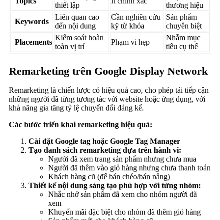
Topics
Ít chính xác
thiết lập
thương hiệu
Liên quan cao
Cần nghiên cứu
Sản phẩm
Keywords
đến nội dung
kỹ từ khóa
chuyên biệt
Kiểm soát hoàn
Nhắm mục
Placements
Phạm vi hẹp
toàn vị trí
tiêu cụ thể
Remarketing trên Google Display Network
Remarketing là chiến lược có hiệu quả cao, cho phép tái tiếp cận
những người đã từng tương tác với website hoặc ứng dụng, với
khả năng gia tăng tỷ lệ chuyển đổi đáng kể.
Các bước triển khai remarketing hiệu quả:
Cài đặt Google tag hoặc Google Tag Manager
Tạo danh sách remarketing dựa trên hành vi:
Người đã xem trang sản phẩm nhưng chưa mua
Người đã thêm vào giỏ hàng nhưng chưa thanh toán
Khách hàng cũ (để bán chéo/bán nâng)
Thiết kế nội dung sáng tạo phù hợp với từng nhóm:
Nhắc nhở sản phẩm đã xem cho nhóm người đã
xem
Khuyến mãi đặc biệt cho nhóm đã thêm giỏ hàng