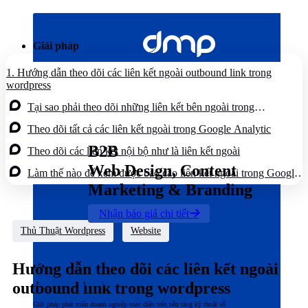
Bỏ
qua
nội
Giải pháp
dung
1.
Hướng dẫn theo dõi các liên kết ngoài outbound link trong
wordpress
Tại sao phải theo dõi những liên kết bên ngoài trong
WordPress?
Theo dõi tất cả các liên kết ngoài trong Google Analytic
B2B
Theo dõi các liên kết nội bộ như là liên kết ngoài
Web Design, Content
Làm thế nào để xem được báo cáo liên kết ngoài trong Google
Analytics
Marketing & Branding
Nhận báo giá chi tiết
Thủ Thuật Wordpress
Website
Hướng dẫn theo dõi các liên kết ngoài
Chiến lược
outbound link trong wordpress
Giải pháp phát triển doanh nghiệp toàn diện trên nền tảng kỹ thuật số