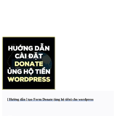
[ Hướng dẫn ] tạo Form Donate (ủng hộ tiền) cho wordpress