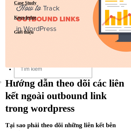
Case Study
Dịch vụ chăm sóc website
Knowledge
Giới thiệu
Giới thiệu
Tin tức
Sự kiện
Liên hệ
Hướng dẫn theo dõi các liên
kết ngoài outbound link
trong wordpress
Tại sao phải theo dõi những liên kết bên