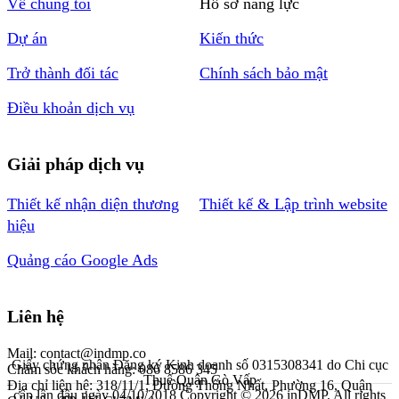
Về chúng tôi
Hồ sơ năng lực
Dự án
Kiến thức
Trở thành đối tác
Chính sách bảo mật
Điều khoản dịch vụ
Giải pháp dịch vụ
Thiết kế nhận diện thương
Thiết kế & Lập trình website
hiệu
Quảng cáo Google Ads
Liên hệ
Mail: contact@indmp.co
Giấy chứng nhận Đăng ký Kinh doanh số 0315308341 do Chi cục
Chăm sóc khách hàng: 086 8586 345
Thuế Quận Gò Vấp
Địa chỉ liên hệ: 318/11/1, Đường Thống Nhất, Phường 16, Quận
cấp lần đầu ngày 04/10/2018
Copyright © 2026 inDMP. All rights