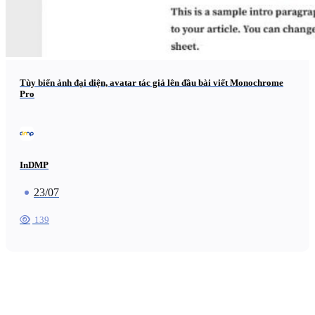
Tùy biến ảnh đại diện, avatar tác giả lên đầu bài viết Monochrome
Pro
InDMP
23/07
139