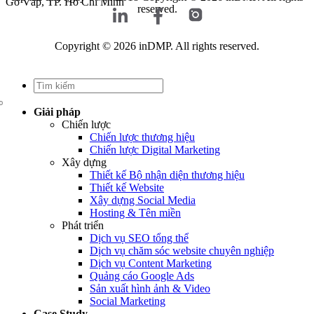
Gò Vấp, TP. Hồ Chí Minh
reserved.
Copyright © 2026 inDMP. All rights reserved.
Giải pháp
Chiến lược
Chiến lược thương hiệu
Chiến lược Digital Marketing
Xây dựng
Thiết kế Bộ nhận diện thương hiệu
Thiết kế Website
Xây dựng Social Media
Hosting & Tên miền
Phát triển
Dịch vụ SEO tổng thể
Dịch vụ chăm sóc website chuyên nghiệp
Dịch vụ Content Marketing
Quảng cáo Google Ads
Sản xuất hình ảnh & Video
Social Marketing
Case Study