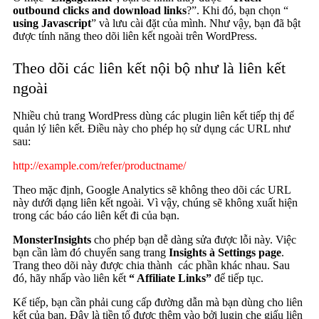
outbound clicks and download links
?”. Khi đó, bạn chọn “
using Javascript
” và lưu cài đặt của mình. Như vậy, bạn đã bật
được tính năng theo dõi liên kết ngoài trên WordPress.
Theo dõi các liên kết nội bộ như là liên kết
ngoài
Nhiều chủ trang WordPress dùng các plugin liên kết tiếp thị để
quản lý liên kết. Điều này cho phép họ sử dụng các URL như
sau:
http://example.com/refer/productname/
Theo mặc định, Google Analytics sẽ không theo dõi các URL
này dưới dạng liên kết ngoài. Vì vậy, chúng sẽ không xuất hiện
trong các báo cáo liên kết đi của bạn.
MonsterInsights
cho phép bạn dễ dàng sửa được lỗi này. Việc
bạn cần làm đó chuyển sang trang
Insights
à Settings page
.
Trang theo dõi này được chia thành các phần khác nhau. Sau
đó, hãy nhấp vào liên kết
“ Affiliate Links”
để tiếp tục.
Kế tiếp, bạn cần phải cung cấp đường dẫn mà bạn dùng cho liên
kết của bạn. Đây là tiền tố được thêm vào bởi lugin che giấu liên