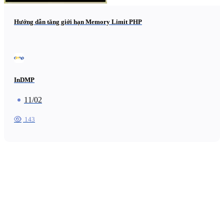
Hướng dẫn tăng giới hạn Memory Limit PHP
InDMP
11/02
143