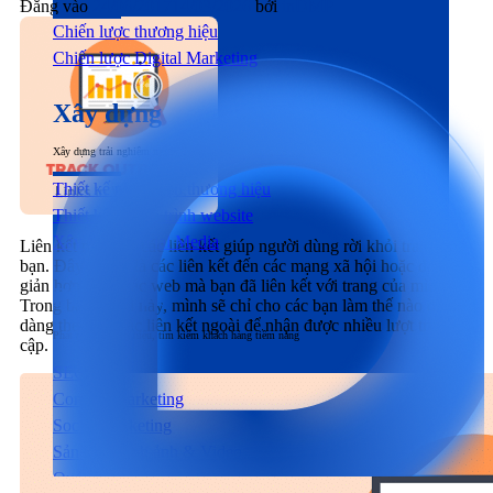
Đăng vào
24/06/2017
14/03/2026
bởi
inDMP
Chiến lược thương hiệu
Chiến lược Digital Marketing
Xây dựng
Xây dựng trải nghiệm người dùng đầu cuối tương tác với sản phẩm & dịch vụ
Thiết kế nhận diện thương hiệu
Thiết kế & Lập trình website
Xây dựng Social Media
Liên kết ngoài là các liên kết giúp người dùng rời khỏi trang của
bạn. Đây có thể là các liên kết đến các mạng xã hội hoặc đơn
giản hơn đó là các web mà bạn đã liên kết với trang của mình.
Phát triển
Trong bài viết kì này, mình sẽ chỉ cho các bạn làm thế nào để dễ
dàng theo dõi các liên kết ngoài để nhận được nhiều lượt truy
Phát triển thương hiệu, tìm kiếm khách hàng tiềm năng
cập.
SEO
Content Marketing
Social Marketing
Sản xuất hình ảnh & Video
Quảng cáo trả phí