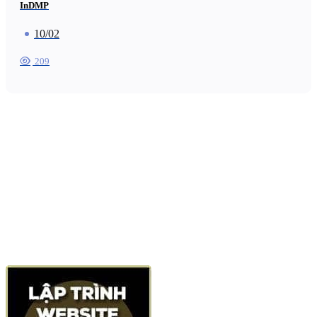
InDMP
10/02
209