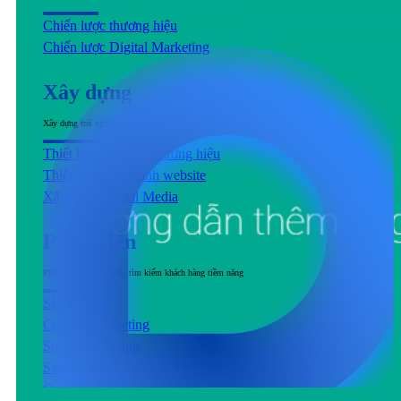
Chiến lược thương hiệu
Chiến lược Digital Marketing
Xây dựng
Xây dựng trải nghiệm người dùng đầu cuối tương tác với sản phẩm & dịch vụ
Thiết kế nhận diện thương hiệu
Thiết kế & Lập trình website
Xây dựng Social Media
Phát triển
Phát triển thương hiệu, tìm kiếm khách hàng tiềm năng
SEO
Content Marketing
Social Marketing
Sản xuất hình ảnh & Video
Quảng cáo trả phí