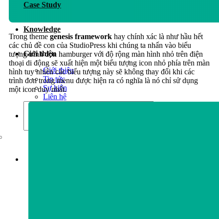
Case Study
Dịch vụ chăm sóc website
Knowledge
Trong theme
genesis framework
hay chính xác là như hầu hết
các chủ đề con của StudioPress khi chúng ta nhấn vào biểu
Giới thiệu
tượng trình đơn hamburger với độ rộng màn hình nhỏ trên điện
thoại di động sẽ xuất hiện một biểu tượng icon nhỏ phía trên màn
Giới thiệu
hình tuy nhiên các biểu tượng này sẽ không thay đổi khi các
Tin tức
trình đơn trong menu được hiện ra có nghĩa là nó chỉ sử dụng
Sự kiện
một icon duy nhất.
Liên hệ