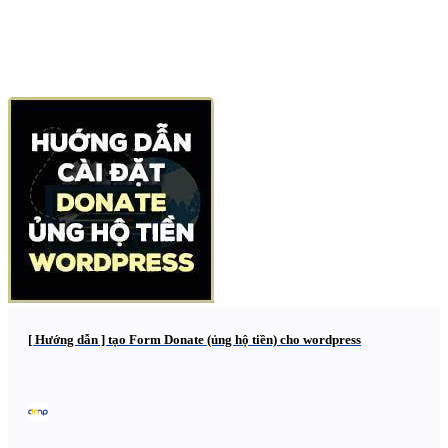
[ Hướng dẫn ] tạo Form Donate (ủng hộ tiền) cho wordpress