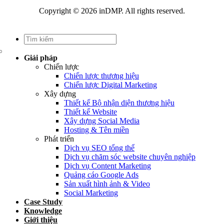
Copyright © 2026 inDMP. All rights reserved.
Giải pháp
Chiến lược
Chiến lược thương hiệu
Chiến lược Digital Marketing
Xây dựng
Thiết kế Bộ nhận diện thương hiệu
Thiết kế Website
Xây dựng Social Media
Hosting & Tên miền
Phát triển
Dịch vụ SEO tổng thể
Dịch vụ chăm sóc website chuyên nghiệp
Dịch vụ Content Marketing
Quảng cáo Google Ads
Sản xuất hình ảnh & Video
Social Marketing
Case Study
Knowledge
Giới thiệu