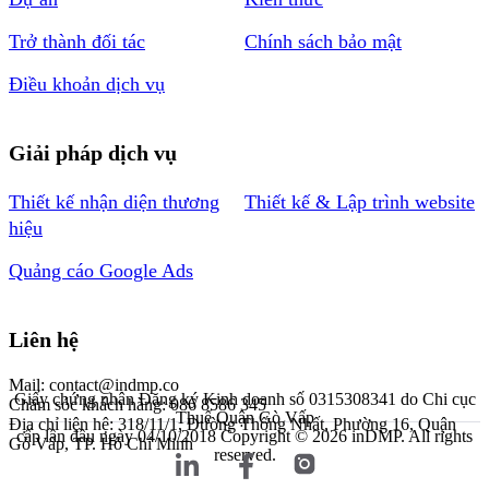
Trở thành đối tác
Chính sách bảo mật
Điều khoản dịch vụ
Giải pháp dịch vụ
Thiết kế nhận diện thương
Thiết kế & Lập trình website
hiệu
Quảng cáo Google Ads
Liên hệ
Mail: contact@indmp.co
Giấy chứng nhận Đăng ký Kinh doanh số 0315308341 do Chi cục
Chăm sóc khách hàng: 086 8586 345
Thuế Quận Gò Vấp
Địa chỉ liên hệ: 318/11/1, Đường Thống Nhất, Phường 16, Quận
cấp lần đầu ngày 04/10/2018
Copyright © 2026 inDMP. All rights
Gò Vấp, TP. Hồ Chí Minh
reserved.