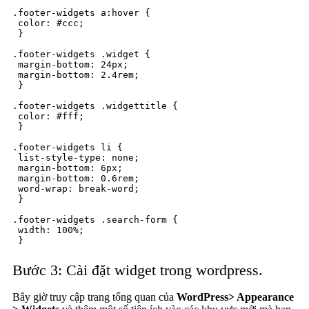
.footer-widgets a:hover {

 color: #ccc;

 }

.footer-widgets .widget {

 margin-bottom: 24px;

 margin-bottom: 2.4rem;

 }

.footer-widgets .widgettitle {

 color: #fff;

 }

.footer-widgets li {

 list-style-type: none;

 margin-bottom: 6px;

 margin-bottom: 0.6rem;

 word-wrap: break-word;

 }

.footer-widgets .search-form {

 width: 100%;

 }
Bước 3: Cài đặt widget trong wordpress.
Bây giờ truy cập trang tổng quan của
WordPress> Appearance