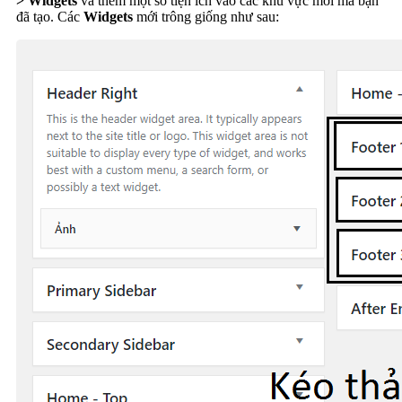
> Widgets
và thêm một số tiện ích vào các khu vực mới mà bạn
đã tạo. Các
Widgets
mới trông giống như sau: