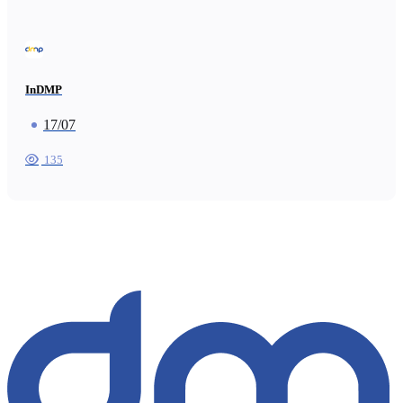
InDMP
17/07
135