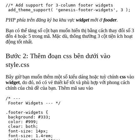
//* Add support for 3-column footer widgets

 add_theme_support( 'genesis-footer-widgets', 3 );
PHP phía trên đăng ký ba khu vực
widget
mới ở
fooder
.
Bạn có thể tăng số cột bạn muốn hiển thị bằng cách thay đổi số 3
đến 4 hoặc 5 trong mã. Mặc dù, thông thường 3 cột tiện ích hoạt
động tốt nhất.
Bước 2: Thêm đoạn css bên dưới vào
style.css
Bây giờ bạn muốn thêm một số kiểu dáng hoặc tuỳ chỉnh
css
vào
widget
, do đó, nó có vẻ thiết kế tốt và phù hợp với phong cách
chính của chủ đề của bạn. Thêm mã sau vào
/* ---

 Footer Widgets --- */

.footer-widgets {

 background: #333;

 color: #999;

 clear: both;

 font-size: 14px;

 font-size: 1.4rem;
