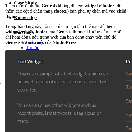
Case Study
Dịch vụ chăm sóc website
Theo mặc định thì,
Genesis
không đi kèm
widget
ở
footer
, để
thêm các cột ở chân trang (
footer
) bạn phải tự chèn mã vào
child
theme
.
Knowledge
Trong bài đăng này, tôi sẽ chỉ cho bạn làm thế nào để thêm
widgetized
vào
footer
của
Genesis theme
. Hướng dẫn này sẽ
Giới thiệu
chỉ hoạt động nếu trang web của bạn đang chạy trên chủ đề
Giới thiệu
Genesis framework
của
StudioPress
.
Tin tức
Sự kiện
Liên hệ