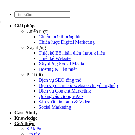
Giải pháp
Chiến lược
Chiến lược thương hiệu
Chiến lược Digital Marketing
Xây dựng
Thiết kế Bộ nhận diện thương hiệu
Thiết kế Website
Xây dựng Social Media
Hosting & Tên miền
Phát triển
Dịch vụ SEO tổng thể
Dịch vụ chăm sóc website chuyên nghiệp
Dịch vụ Content Marketing
Quảng cáo Google Ads
Sản xuất hình ảnh & Video
Social Marketing
Case Study
Knowledge
Giới thiệu
Sự kiện
Tin tức