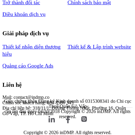
Trở thành đối tác
Chính sách bảo mật
Điều khoản dịch vụ
Giải pháp dịch vụ
Thiết kế nhận diện thương
Thiết kế & Lập trình website
hiệu
Quảng cáo Google Ads
Liên hệ
Mail: contact@indmp.co
Giấy chứng nhận Đăng ký Kinh doanh số 0315308341 do Chi cục
Chăm sóc khách hàng: 086 8586 345
Thuế Quận Gò Vấp
Địa chỉ liên hệ: 318/11/1, Đường Thống Nhất, Phường 16, Quận
cấp lần đầu ngày 04/10/2018
Copyright © 2026 inDMP. All rights
Gò Vấp, TP. Hồ Chí Minh
reserved.
Copyright © 2026 inDMP. All rights reserved.