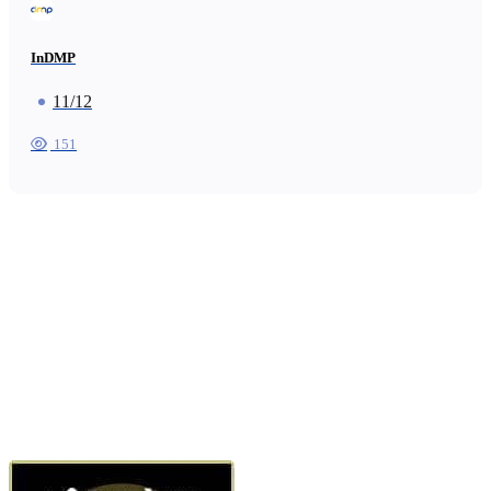
InDMP
11/12
151