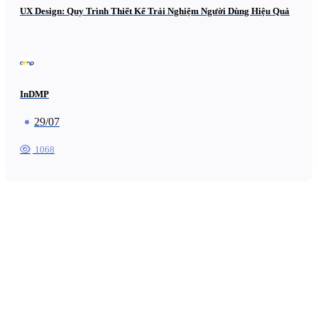
UX Design: Quy Trình Thiết Kế Trải Nghiệm Người Dùng Hiệu Quả
InDMP
29/07
1068