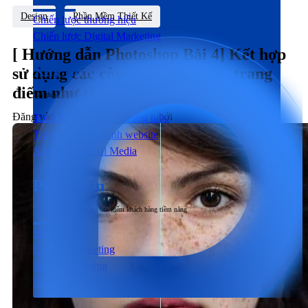
Design
Phần Mềm Thiết Kế
Chiến lược thương hiệu
Chiến lược Digital Marketing
[ Hướng dẫn Photoshop Bài 4] Kết hợp
Xây dựng
sử dụng các công cụ. Chỉnh da, trang
điểm như thế nào?
Xây dựng trải nghiệm người dùng đầu cuối tương tác với sản phẩm & dịch vụ
Đăng vào
23/11/2016
14/03/2026
bởi
inDMP
Thiết kế nhận diện thương hiệu
Thiết kế & Lập trình website
Xây dựng Social Media
Phát triển
Phát triển thương hiệu, tìm kiếm khách hàng tiềm năng
SEO
Content Marketing
Social Marketing
Sản xuất hình ảnh & Video
Quảng cáo trả phí