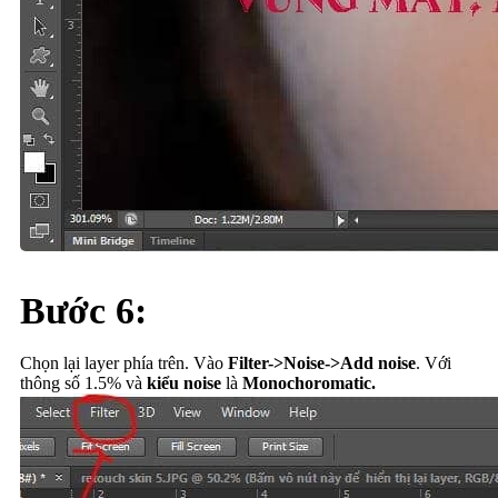
Bước 6:
Chọn lại layer phía trên. Vào
Filter->Noise->Add noise
. Với
thông số 1.5% và
kiểu noise
là
Monochoromatic.