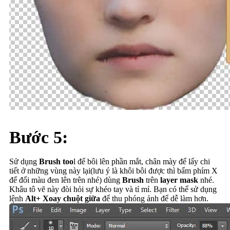
Bước 5:
Sử dụng
Brush too
l để bôi lên phần mắt, chân mày để lấy chi
tiết ở những vùng này lại(lưu ý là khôi bôi được thì bấm phím X
để đổi màu đen lên trên nhé) dùng
Brush
trên
layer mask
nhé.
Khâu tô vẽ này đòi hỏi sự khéo tay và tỉ mỉ. Bạn có thể sử dụng
lệnh
Alt+ Xoay chuột giữa
để thu phóng ảnh để dễ làm hơn.