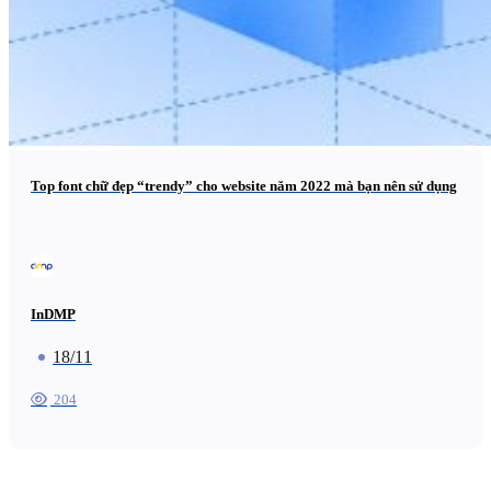
Top font chữ đẹp “trendy” cho website năm 2022 mà bạn nên sử dụng
InDMP
18/11
204