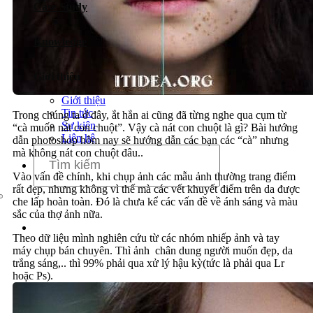
Case Study
Dịch vụ chăm sóc website
Knowledge
Giới thiệu
Giới thiệu
Tin tức
Trong chúng ta ở đây, ắt hẳn ai cũng đã từng nghe qua cụm từ
Sự kiện
“cà muốn nát con chuột”. Vậy cà nát con chuột là gì? Bài hướng
Liên hệ
dẫn photoshop hôm nay sẽ hướng dẫn các bạn các “cà” nhưng
mà không nát con chuột đâu..
Vào vấn đề chính, khi chụp ảnh các mẫu ảnh thường trang điểm
rất đẹp, nhưng không vì thế mà các vết khuyết điểm trên da được
che lấp hoàn toàn. Đó là chưa kể các vấn đề về ánh sáng và màu
sắc của thợ ảnh nữa.
Theo dữ liệu mình nghiên cứu từ các nhóm nhiếp ảnh và tay
máy chụp bán chuyên. Thì ảnh chân dung người muốn đẹp, da
trắng sáng,.. thì 99% phải qua xử lý hậu kỳ(tức là phải qua Lr
hoặc Ps).