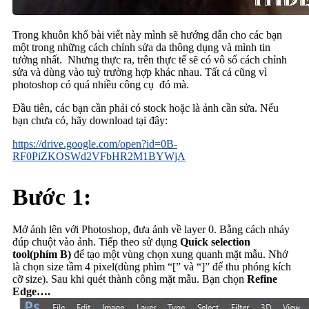
Trong khuôn khổ bài viết này mình sẽ hướng dẫn cho các bạn
một trong những cách chỉnh sửa da thông dụng và mình tin
tưởng nhất. Nhưng thực ra, trên thực tế sẽ có vô số cách chỉnh
sửa và dùng vào tuỳ trường hợp khác nhau. Tất cả cũng vì
photoshop có quá nhiều công cụ đó mà.
Đầu tiên, các bạn cần phải có stock hoặc là ảnh cần sửa. Nếu
bạn chưa có, hãy download tại đây:
https://drive.google.com/open?id=0B-
RF0PiZKOSWd2VFbHR2M1BYWjA
Bước 1:
Mở ảnh lên với Photoshop, đưa ảnh về layer 0. Bằng cách nháy
đúp chuột vào ảnh. Tiếp theo sử dụng
Quick selection
tool(phím B)
để tạo một vùng chọn xung quanh mặt mẫu. Nhớ
là chọn size tầm 4 pixel(dùng phìm “[” và “]” để thu phóng kích
cỡ size). Sau khi quét thành công mặt mẫu. Bạn chọn
Refine
Edge….