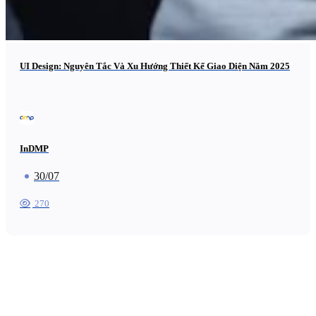
UI Design: Nguyên Tắc Và Xu Hướng Thiết Kế Giao Diện Năm 2025
InDMP
30/07
270