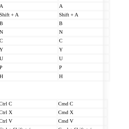
A
A
Shift + A
Shift + A
B
B
N
N
C
C
Y
Y
U
U
P
P
H
H
Ctrl C
Cmd C
Ctrl X
Cmd X
Ctrl V
Cmd V