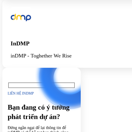
InDMP
inDMP - Toghether We Rise
LIÊN HỆ INDMP
Bạn đang có ý tưởng
phát triển dự án?
Đừng ngần ngại để lại thông tin để