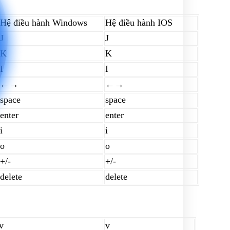
Hệ điều hành Windows
Hệ điều hành IOS
J
J
K
K
I
I
←→
←→
space
space
enter
enter
i
i
o
o
+/-
+/-
delete
delete
v
v