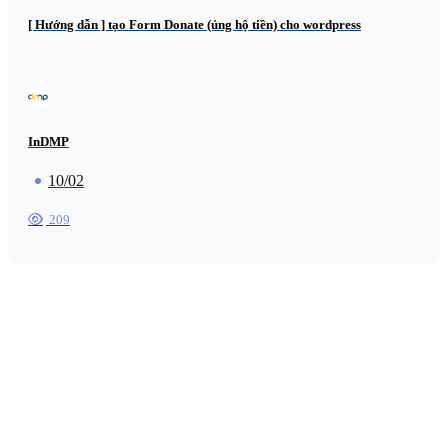
[ Hướng dẫn ] tạo Form Donate (ủng hộ tiền) cho wordpress
InDMP
10/02
209