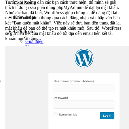
Trước khi hướng dẫn các bạn cách thực hiện, thì mình sẽ giải
Case Study
Dịch vụ chăm sóc website
thích lí do tại sao phải dùng phpMyAdmin để đặt lại mật khẩu.
Như các bạn đã biết, WordPress giúp chúng ta dễ dàng đặt lại
Knowledge
mật khẩu của mình thông qua cách đăng nhập và nhấp vào liên
kết “Bạn quên mật khẩu”. Việc này sẽ đưa bạn đến trang đặt lại
mật khẩu để bạn có thể tạo ra mật khẩu mới. Sau đó, WordPress
Giới thiệu
sẽ gửi liên kết của mật khẩu đó tới địa đến email liên kết tài
khoản người dùng.
Giới thiệu
Tin tức
Sự kiện
Liên hệ