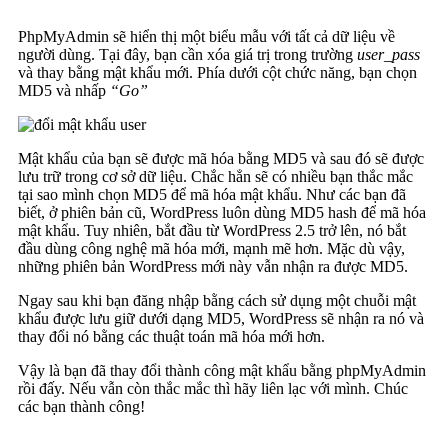
PhpMyAdmin sẽ hiển thị một biểu mẫu với tất cả dữ liệu về
người dùng. Tại đây, bạn cần xóa giá trị trong trường
user_pass
và thay bằng mật khẩu mới. Phía dưới cột chức năng, bạn chọn
MD5 và nhấp
“Go”
Mật khẩu của bạn sẽ được mã hóa bằng MD5 và sau đó sẽ được
lưu trữ trong cơ sở dữ liệu. Chắc hẳn sẽ có nhiều bạn thắc mắc
tại sao mình chọn MD5 để mã hóa mật khẩu. Như các bạn đã
biết, ở phiên bản cũ, WordPress luôn dùng MD5 hash để mã hóa
mật khẩu. Tuy nhiên, bắt đầu từ WordPress 2.5 trở lên, nó bắt
đầu dùng công nghệ mã hóa mới, mạnh mẽ hơn. Mặc dù vậy,
những phiên bản WordPress mới này vẫn nhận ra được MD5.
Ngay sau khi bạn đăng nhập bằng cách sử dụng một chuỗi mật
khẩu được lưu giữ dưới dạng MD5, WordPress sẽ nhận ra nó và
thay đổi nó bằng các thuật toán mã hóa mới hơn.
Vậy là bạn đã thay đổi thành công mật khẩu bằng phpMyAdmin
rồi đấy. Nếu vẫn còn thắc mắc thì hãy liên lạc với mình. Chúc
các bạn thành công!