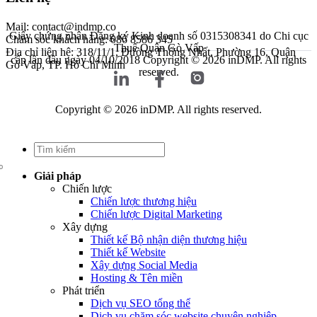
Mail: contact@indmp.co
Giấy chứng nhận Đăng ký Kinh doanh số 0315308341 do Chi cục
Chăm sóc khách hàng: 086 8586 345
Thuế Quận Gò Vấp
Địa chỉ liên hệ: 318/11/1, Đường Thống Nhất, Phường 16, Quận
cấp lần đầu ngày 04/10/2018
Copyright © 2026 inDMP. All rights
Gò Vấp, TP. Hồ Chí Minh
reserved.
Copyright © 2026 inDMP. All rights reserved.
Giải pháp
Chiến lược
Chiến lược thương hiệu
Chiến lược Digital Marketing
Xây dựng
Thiết kế Bộ nhận diện thương hiệu
Thiết kế Website
Xây dựng Social Media
Hosting & Tên miền
Phát triển
Dịch vụ SEO tổng thể
Dịch vụ chăm sóc website chuyên nghiệp