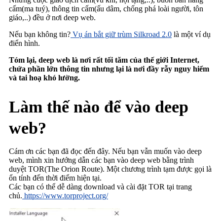
cấm(ma tuý), thông tin cấm(ấu dâm, chống phá loài người, tôn
giáo,..) đều ở nơi deep web.
Nếu bạn không tin?
Vụ án bắt giữ trùm Silkroad 2.0
là một ví dụ
điển hình.
Tóm lại, deep web là nơi rất tối tăm của thế giới Internet,
chứa phần lớn thông tin nhưng lại là nơi đầy rẫy nguy hiểm
và tai hoạ khó lường.
Làm thế nào để vào deep
web?
Cám ơn các bạn đã đọc đến đây. Nếu bạn vẫn muốn vào deep
web, mình xin hướng dẫn các bạn vào deep web bằng trình
duyệt TOR(The Orion Route). Một chương trình tạm được gọi là
ổn tính đến thời điểm hiện tại.
Các bạn có thể dễ dàng download và cài đặt TOR tại trang
chủ.
https://www.torproject.org/