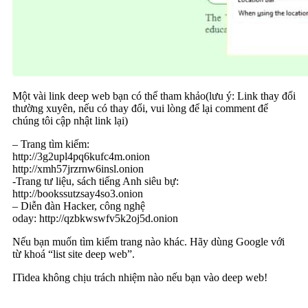
Một vài link deep web bạn có thể tham khảo(lưu ý: Link thay đổi
thường xuyên, nếu có thay đổi, vui lòng để lại comment để
chúng tôi cập nhật link lại)
– Trang tìm kiếm:
http://3g2upl4pq6kufc4m.onion
http://xmh57jrzrnw6insl.onion
-Trang tư liệu, sách tiếng Anh siêu bự:
http://bookssutzsay4so3.onion
– Diễn đàn Hacker, công nghệ
oday: http://qzbkwswfv5k2oj5d.onion
Nếu bạn muốn tìm kiếm trang nào khác. Hãy dùng Google với
từ khoá “list site deep web”.
ITidea không chịu trách nhiệm nào nếu bạn vào deep web!