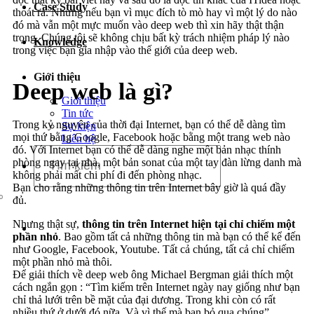
Case Study
Dịch vụ chăm sóc website
thoát ra. Nhưng nếu bạn vì mục đích tò mò hay vì một lý do nào
đó mà vẫn một mực muốn vào deep web thì xin hãy thật thận
trọng. Chúng tôi sẽ không chịu bất kỳ trách nhiệm pháp lý nào
Knowledge
trong việc bạn gia nhập vào thế giới của deep web.
Giới thiệu
Deep web là gì?
Giới thiệu
Tin tức
Trong kỷ nguyên của thời đại Internet, bạn có thể dễ dàng tìm
Sự kiện
mọi thứ bằng Google, Facebook hoặc bằng một trang web nào
Liên hệ
đó. Với Internet bạn có thể dễ dàng nghe một bản nhạc thính
phòng ngay tại nhà, một bản sonat của một tay đàn lừng danh mà
không phải mất chi phí đi đến phòng nhạc.
Bạn cho rằng những thông tin trên Internet bây giờ là quá đầy
đủ.
Nhưng thật sự,
thông tin trên Internet hiện tại chỉ chiếm một
phần nhỏ
. Bao gồm tất cả những thông tin mà bạn có thể kể đến
như Google, Facebook, Youtube. Tất cả chúng, tất cả chỉ chiếm
một phần nhỏ mà thôi.
Để giải thích về deep web ông Michael Bergman giải thích một
cách ngắn gọn : “Tìm kiếm trên Internet ngày nay giống như bạn
chỉ thả lưới trên bề mặt của đại dương. Trong khi còn có rất
nhiều thứ ở dưới đó nữa. Và vì thế mà bạn bỏ qua chúng”.