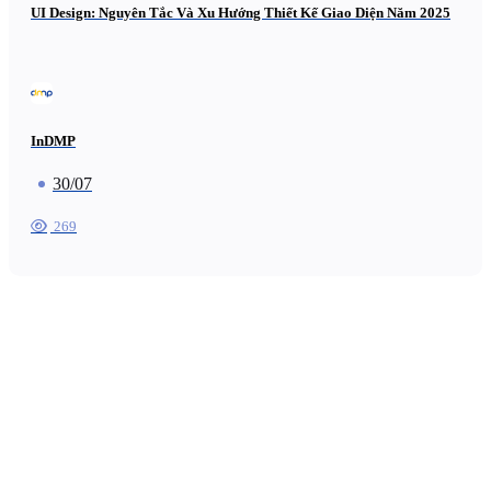
UI Design: Nguyên Tắc Và Xu Hướng Thiết Kế Giao Diện Năm 2025
InDMP
30/07
269