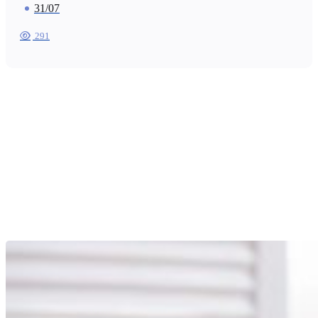
31/07
291