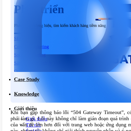
Phát triển
Phát triển thương hiệu, tìm kiếm khách hàng tiềm năng
SEO
Content Marketing
Social Marketing
Sản xuất hình ảnh & Video
Quảng cáo trả phí
Case Study
Dịch vụ chăm sóc website
Knowledge
Giới thiệu
Khi bạn gặp thông báo lỗi “504 Gateway Timeout”, có
phải làm gì. Lỗi này không chỉ làm gián đoạn quá trình
Giới thiệu
của vấn đề lớn hơn đối với trang web hoặc ứng dụng m
Tin tức
này, chúng tôi không chỉ giải thích nguyên nhân và ý n
Sự kiện