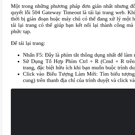
Một trong những phương pháp đơn giản nhất nhưng đôi 
quyết lỗi 504 Gateway Timeout là tải lại trang web. Kh
thời bị gián đoạn hoặc máy chủ có thể đang xử lý một 
tải lại trang có thể giúp bạn kết nối lại thành công m
phức tạp.
Để tải lại trang:
Nhấn F5: Đây là phím tắt thông dụng nhất để làm m
Sử Dụng Tổ Hợp Phím Ctrl + R (Cmd + R trên
trang, đặc biệt hữu ích khi bạn muốn buộc trình du
Click vào Biểu Tượng Làm Mới: Tìm biểu tượng 
cung) trên thanh địa chỉ của trình duyệt và click v