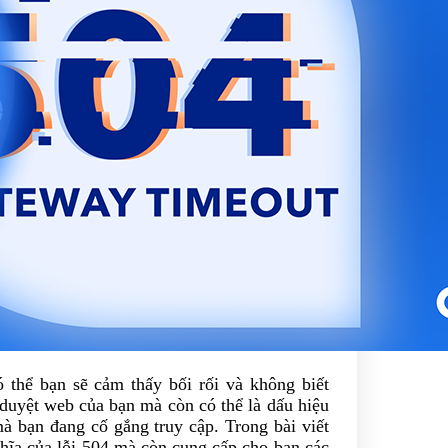
 thể bạn sẽ cảm thấy bối rối và không biết
 duyệt web của bạn mà còn có thể là dấu hiệu
à bạn đang cố gắng truy cập. Trong bài viết
ghĩa của lỗi 504 mà còn cung cấp cho bạn các