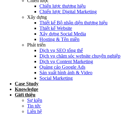
Chiến lược
Chiến lược thương hiệu
Chiến lược Digital Marketing
Xây dựng
Thiết kế Bộ nhận diện thương hiệu
Thiết kế Website
Xây dựng Social Media
Hosting & Tên miền
Phát triển
Dịch vụ SEO tổng thể
Dịch vụ chăm sóc website chuyên nghiệp
Dịch vụ Content Marketing
Quảng cáo Google Ads
Sản xuất hình ảnh & Video
Social Marketing
Case Study
Knowledge
Giới thiệu
Sự kiện
Tin tức
Liên hệ