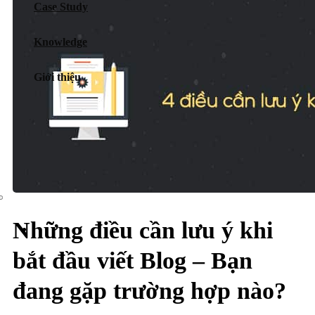
Case Study
Dịch vụ chăm sóc website
Knowledge
Giới thiệu
Giới thiệu
Tin tức
Sự kiện
Liên hệ
Những điều cần lưu ý khi
bắt đầu viết Blog – Bạn
đang gặp trường hợp nào?