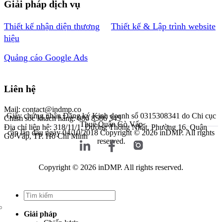
Giải pháp dịch vụ
Thiết kế nhận diện thương
Thiết kế & Lập trình website
hiệu
Quảng cáo Google Ads
Liên hệ
Mail: contact@indmp.co
Giấy chứng nhận Đăng ký Kinh doanh số 0315308341 do Chi cục
Chăm sóc khách hàng: 086 8586 345
Thuế Quận Gò Vấp
Địa chỉ liên hệ: 318/11/1, Đường Thống Nhất, Phường 16, Quận
cấp lần đầu ngày 04/10/2018
Copyright © 2026 inDMP. All rights
Gò Vấp, TP. Hồ Chí Minh
reserved.
Copyright © 2026 inDMP. All rights reserved.
Giải pháp