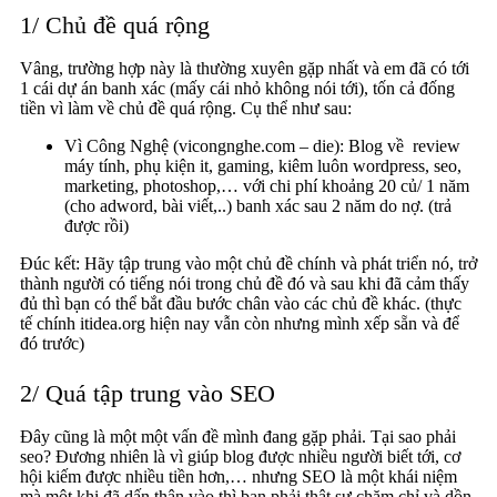
1/ Chủ đề quá rộng
Vâng, trường hợp này là thường xuyên gặp nhất và em đã có tới
1 cái dự án banh xác (mấy cái nhỏ không nói tới), tốn cả đống
tiền vì làm về chủ đề quá rộng. Cụ thể như sau:
Vì Công Nghệ (vicongnghe.com – die): Blog về review
máy tính, phụ kiện it, gaming, kiêm luôn wordpress, seo,
marketing, photoshop,… với chi phí khoảng 20 củ/ 1 năm
(cho adword, bài viết,..) banh xác sau 2 năm do nợ. (trả
được rồi)
Đúc kết: Hãy tập trung vào một chủ đề chính và phát triển nó, trở
thành người có tiếng nói trong chủ đề đó và sau khi đã cảm thấy
đủ thì bạn có thể bắt đầu bước chân vào các chủ đề khác. (thực
tế chính itidea.org hiện nay vẫn còn nhưng mình xếp sẵn và để
đó trước)
2/ Quá tập trung vào SEO
Đây cũng là một một vấn đề mình đang gặp phải. Tại sao phải
seo? Đương nhiên là vì giúp blog được nhiều người biết tới, cơ
hội kiếm được nhiều tiền hơn,… nhưng SEO là một khái niệm
mà một khi đã dấn thân vào thì bạn phải thật sự chăm chỉ và dồn