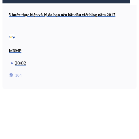
5 bước thực hiện và lý do bạn nên bắt đầu viết blog năm 2017
InDMP
20/02
104