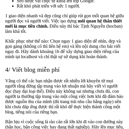
Seo được vài chục từ khóa lên top Google.
Rất khó phát triển với sức 1 người.
1 giao diện nhanh và đẹp cũng chỉ giúp rút gọn mối quan hệ giữa
người đọc và người viết. Việc tạo dựng
mối quan hệ thân thiết
mới là mục tiêu chính.
Điều này thì bác Tịnh Nguyễn (hocban)
làm khá tốt.
Khắc phục như thế nào: Chọn ngay 1 giao diện dễ nhìn, đẹp và
gọn gàng (không có thì liên hệ em) và lên nội dung cho bài viết
ngay đi. Hãy dành khoảng 1h để xây dựng giao diện riêng của
mình tại localhost và chỉ thật sự sử dụng khi hoàn thành.
4/ Viết blog miễn phí
Vâng có thể các bạn nhận được rất nhiều lời khuyên từ mọi
người rằng đừng tập trung vào lợi nhuận mà hãy viết vì người
đọc (hay đại loại thế). Điều này không sai nhưng chưa đủ, con
người ta thường tập trung vào một công việc hơn khi đã đảm bảo
được nguồn thu của mình (đủ trang trải nhu cầu hằng ngày) nên
khi chưa đáp ứng được thì rất khó để thực hiện thành công một
blog, tiếng nói của riêng bạn.
Bận bịu vì cuộc sống là rào cản rất lớn khi đi vào con đường này
(bận học, bận công việc hay đang thất nghiệp). Hãy lên mục tiêu,