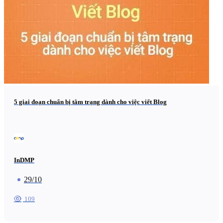
5 giai đoạn chuẩn bị tâm trạng dành cho việc viết Blog
InDMP
29/10
109