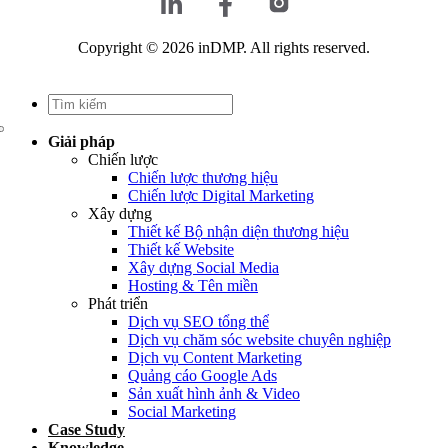
Copyright © 2026 inDMP. All rights reserved.
Giải pháp
Chiến lược
Chiến lược thương hiệu
Chiến lược Digital Marketing
Xây dựng
Thiết kế Bộ nhận diện thương hiệu
Thiết kế Website
Xây dựng Social Media
Hosting & Tên miền
Phát triển
Dịch vụ SEO tổng thể
Dịch vụ chăm sóc website chuyên nghiệp
Dịch vụ Content Marketing
Quảng cáo Google Ads
Sản xuất hình ảnh & Video
Social Marketing
Case Study
Knowledge