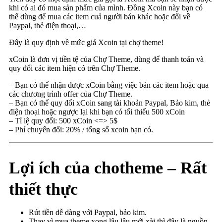
khi có ai đó mua sản phẩm của mình. Đồng Xcoin này bạn có
thể dùng để mua các item cuả người bán khác hoặc đổi về
Paypal, thẻ điện thoại,…
Đây là quy định về mức giá Xcoin tại chợ theme!
xCoin là đơn vị tiền tệ của Chợ Theme, dùng để thanh toán và
quy đổi các item hiện có trên Chợ Theme.
– Bạn có thể nhận được xCoin bằng việc bán các item hoặc qua
các chương trình offer của Chợ Theme.
– Bạn có thể quy đổi xCoin sang tài khoản Paypal, Bảo kim, thẻ
điện thoại hoặc ngược lại khi bạn có tối thiểu 500 xCoin
– Tỉ lệ quy đổi: 500 xCoin <=> 5$
– Phí chuyển đổi: 20% / tổng số xcoin bạn có.
Lợi ích của chotheme – Rất
thiết thực
Rút tiền dễ dàng với Paypal, bảo kim.
Thay vì mua theme xong lâu lâu mới xài thì đây là nguồn