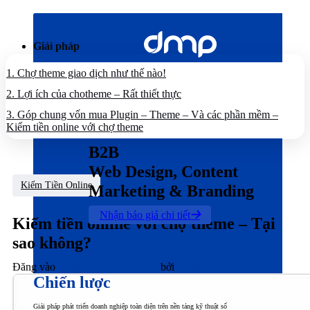
Bỏ
qua
nội
Giải pháp
dung
1.
Chợ theme giao dịch như thế nào!
2.
Lợi ích của chotheme – Rất thiết thực
3.
Góp chung vốn mua Plugin – Theme – Và các phần mềm –
Kiếm tiền online với chợ theme
B2B
Web Design, Content
Kiếm Tiền Online
Marketing & Branding
Nhận báo giá chi tiết
Kiếm tiền online với chợ theme – Tại
sao không?
Đăng vào
04/08/2017
14/03/2026
bởi
inDMP
Chiến lược
Giải pháp phát triển doanh nghiệp toàn diện trên nền tảng kỹ thuật số