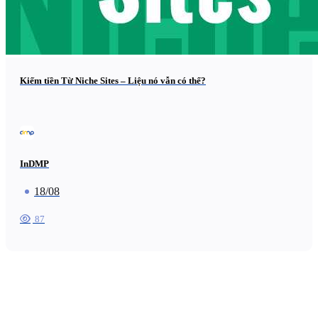
Kiếm tiền Từ Niche Sites – Liệu nó vẫn có thể?
InDMP
18/08
87