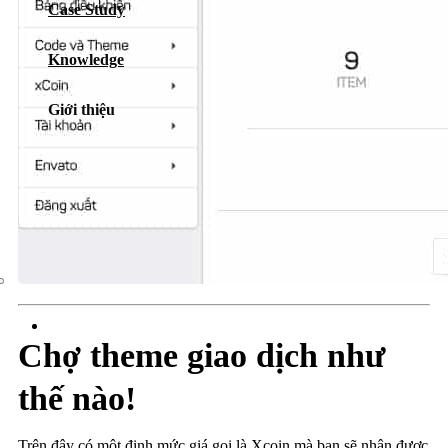
Case Study
Dịch vụ chăm sóc website
Knowledge
Giới thiệu
Giới thiệu
Tin tức
Sự kiện
Liên hệ
Chợ theme giao dịch như
thế nào!
Trên đây có một định mức giá gọi là Xcoin mà bạn sẽ nhận được