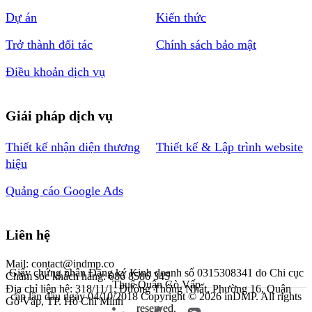
Dự án
Kiến thức
Trở thành đối tác
Chính sách bảo mật
Điều khoản dịch vụ
Giải pháp dịch vụ
Thiết kế nhận diện thương
Thiết kế & Lập trình website
hiệu
Quảng cáo Google Ads
Liên hệ
Mail: contact@indmp.co
Giấy chứng nhận Đăng ký Kinh doanh số 0315308341 do Chi cục
Chăm sóc khách hàng: 086 8586 345
Thuế Quận Gò Vấp
Địa chỉ liên hệ: 318/11/1, Đường Thống Nhất, Phường 16, Quận
cấp lần đầu ngày 04/10/2018
Copyright © 2026 inDMP. All rights
Gò Vấp, TP. Hồ Chí Minh
reserved.