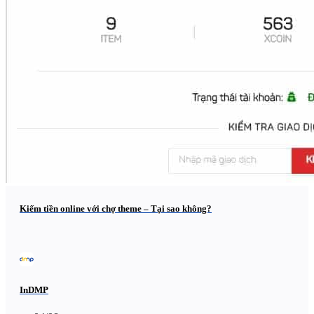
Kiếm tiền online với chợ theme – Tại sao không?
InDMP