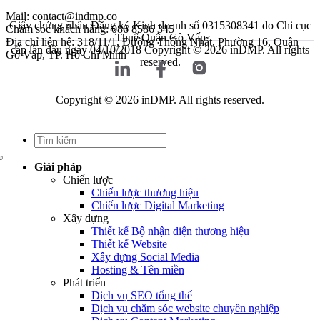
Mail: contact@indmp.co
Giấy chứng nhận Đăng ký Kinh doanh số 0315308341 do Chi cục
Chăm sóc khách hàng: 086 8586 345
Thuế Quận Gò Vấp
Địa chỉ liên hệ: 318/11/1, Đường Thống Nhất, Phường 16, Quận
cấp lần đầu ngày 04/10/2018
Copyright © 2026 inDMP. All rights
Gò Vấp, TP. Hồ Chí Minh
reserved.
Copyright © 2026 inDMP. All rights reserved.
Giải pháp
Chiến lược
Chiến lược thương hiệu
Chiến lược Digital Marketing
Xây dựng
Thiết kế Bộ nhận diện thương hiệu
Thiết kế Website
Xây dựng Social Media
Hosting & Tên miền
Phát triển
Dịch vụ SEO tổng thể
Dịch vụ chăm sóc website chuyên nghiệp