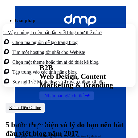
Bỏ
qua
nội
Giải pháp
dung
1.
Vậy chúng ta nên bắt đầu viết blog như thế nào?
Chọn mã nguồn để tạo trang blog
Tìm một hosting tốt nhất cho Webiste
Chọn một theme hoặc tìm ai đó thiết kế blog
B2B
Tập trung vào các tính năng blog
Web Design, Content
Suy nghĩ về Marketing và Truyền thông xã hội
Marketing & Branding
Nhận báo giá chi tiết
Kiếm Tiền Online
5 bước thực hiện và lý do bạn nên bắt
Chiến lược
đầu viết blog năm 2017
Giải pháp phát triển doanh nghiệp toàn diện trên nền tảng kỹ thuật số