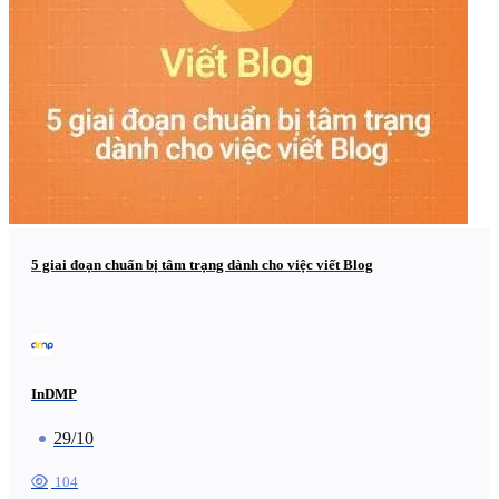
5 giai đoạn chuẩn bị tâm trạng dành cho việc viết Blog
InDMP
29/10
104