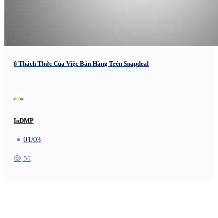
6 Thách Thức Của Việc Bán Hàng Trên Snapdeal
InDMP
01/03
50