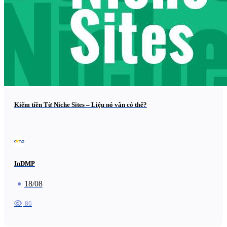
Kiếm tiền Từ Niche Sites – Liệu nó vẫn có thể?
InDMP
18/08
86