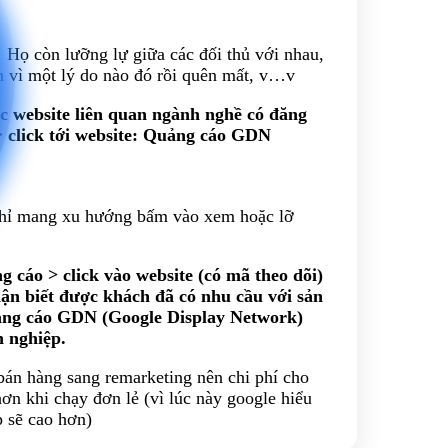
 Họ còn lưỡng lự giữa các đối thủ với nhau,
n vì một lý do nào đó rồi quên mất, v…v
 website liên quan ngành nghề có đăng
> click tới website: Quảng cáo GDN
 chỉ mang xu hướng bấm vào xem hoặc lỡ
cáo > click vào website (có mã theo dõi)
hận biết được khách đã có nhu cầu với sản
uảng cáo GDN (Google Display Network)
h nghiệp.
án hàng sang remarketing nên chi phí cho
n khi chạy đơn lẻ (vì lúc này google hiểu
 sẽ cao hơn)