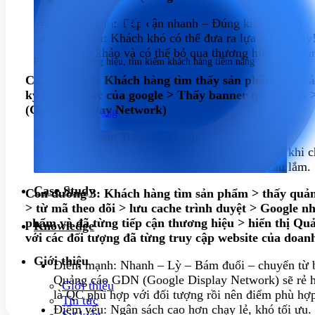
Phát triển
Điểm mạnh: Tiếp cận nhanh – Đúng khách hàng
Điểm yếu: Khách khó có thể đưa ra lựa chọn ngay!
đi tham khảo và có thể bỏ qua thương hiệu. Họ bậ
Phát triển thương hiệu, tìm kiếm khách hàng tiềm năng
Con đường 2: Khách hàng tìm thấy sản phẩm qua các
SEO
ký làm đối tác của google > Thấy banner quảng cáo 
(Google Display Network)
Content Marketing
Social Marketing
Điểm mạnh: Tiếp cận nhanh
Điểm yếu: Chi phí cao, khó target, khách đôi khi
Sản xuất hình ảnh & Video
bấm vào, đôi khi họ thực sự chưa có nhu cầu lắm.
Quảng cáo trả phí
Case Study
Dịch vụ chăm sóc website
Con đường 3: Khách hàng tìm sản phẩm > thấy quảng 
> từ mã theo dõi > lưu cache trình duyệt > Google n
phẩm và đã từng tiếp cận thương hiệu > hiển thị Q
Knowledge
với các đối tượng đã từng truy cập website của doan
Giới thiệu
Điểm mạnh: Nhanh – Lỳ – Bám đuổi – chuyển từ b
Quảng cáo GDN (Google Display Network) sẽ rẻ hơ
Giới thiệu
là QC phù hợp với đối tượng rồi nên điểm phù hợp
Tin tức
Điểm yếu: Ngân sách cao hơn chạy lẻ, khó tối ưu.
Sự kiện