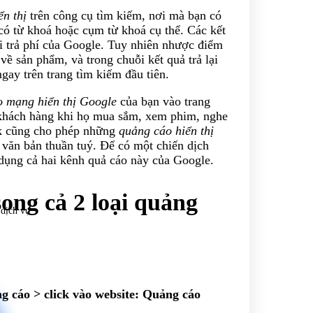
ển thị
trên công cụ tìm kiếm, nơi mà bạn có
 có từ khoá hoặc cụm từ khoá cụ thể. Các kết
i trả phí của Google. Tuy nhiên nhược điểm
ề sản phẩm, và trong chuỗi kết quả trả lại
ngay trên trang tìm kiếm đầu tiên.
 mạng hiển thị Google
của bạn vào trang
 khách hàng khi họ mua sắm, xem phim, nghe
rk cũng cho phép những
quảng cáo hiển thị
 văn bản thuần tuý. Để có một chiến dịch
 dụng cả hai kênh quả cáo này của Google.
song cả 2 loại quảng
 dịch vụ
 cáo > click vào website: Quảng cáo