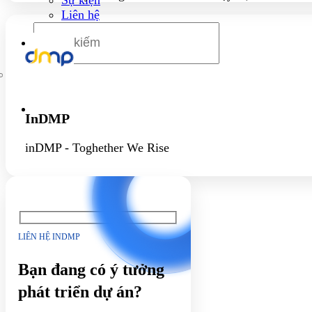
Liên hệ
InDMP
inDMP - Toghether We Rise
LIÊN HỆ INDMP
Bạn đang có ý tưởng
phát triển dự án?