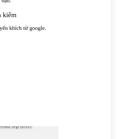
 bạn.
m kiếm
yến khích từ google.