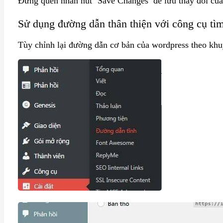
Đừng quên nhấn nút ‘Save Changes’ để lưu thay đổi của
Sử dụng đường dẫn thân thiện với công cụ tì
Tùy chỉnh lại đường dẫn cơ bản của wordpress theo khu