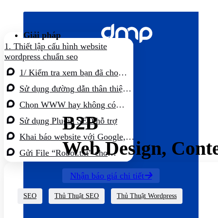
Bỏ
qua
nội
Giải pháp
dung
1.
Thiết lập cấu hình website
wordpress chuẩn seo
1/ Kiểm tra xem bạn đã cho
phép công cụ tìm kiếm vào đọc
Sử dụng đường dẫn thân thiện
website chưa
với công cụ tìm kiếm
Chọn WWW hay không có
WWW?
B2B
Sử dụng Plugin SEO hỗ trợ
Khai báo website với Google,
Web Design, Cont
chọn đường dẫn ưu tiên, chọn địa
Gửi File “Robot.txt” cho
điểm và khai báo sitemap website
Google
Nhận báo giá chi tiết
SEO
Thủ Thuật SEO
Thủ Thuật Wordpress