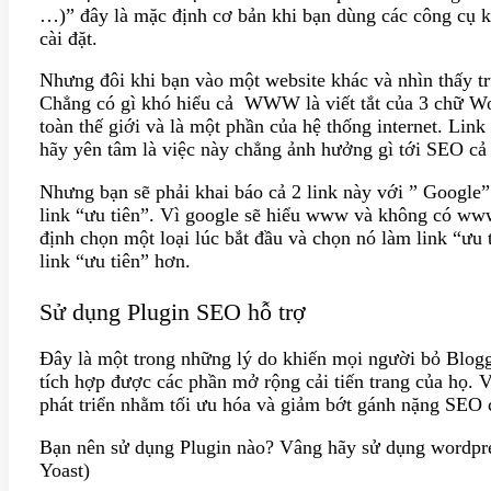
…)” đây là mặc định cơ bản khi bạn dùng các công cụ kh
cài đặt.
Nhưng đôi khi bạn vào một website khác và nhìn thấy 
Chẳng có gì khó hiểu cả WWW là viết tắt của 3 chữ Wor
toàn thế giới và là một phần của hệ thống internet. Lin
hãy yên tâm là việc này chẳng ảnh hưởng gì tới SEO cả
Nhưng bạn sẽ phải khai báo cả 2 link này với ” Google
link “ưu tiên”. Vì google sẽ hiểu www và không có www
định chọn một loại lúc bắt đầu và chọn nó làm link “ưu 
link “ưu tiên” hơn.
Sử dụng Plugin SEO hỗ trợ
Đây là một trong những lý do khiến mọi người bỏ Blog
tích hợp được các phần mở rộng cải tiến trang của họ.
phát triển nhằm tối ưu hóa và giảm bớt gánh nặng SEO
Bạn nên sử dụng Plugin nào? Vâng hãy sử dụng wordpr
Yoast)