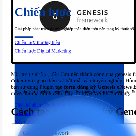
Chiến lược
Giải pháp phát triển doanh nghiệp toàn diện trên nền tảng kỹ thuật số
Chiến lược thương hiệu
Chiến lược Digital Marketing
Xây dựng
Một trong những điều làm nên thành công của genesis fr
đi kèm với giao diện rất bắt mắt và chuyên nghiệp. Hôm
bạn sử dụng Plugin
tạo form đăng ký Genesis eNews 
Xây dựng trải nghiệm người dùng đầu cuối tương tác với sản phẩm &
miễn phí mà mình cảm thấy rất tuyệt vời khi sử dụng.
Thiết kế nhận diện thương hiệu
Cách tạo form đăng ký Gen
Thiết kế & Lập trình website
Xây dựng Social Media