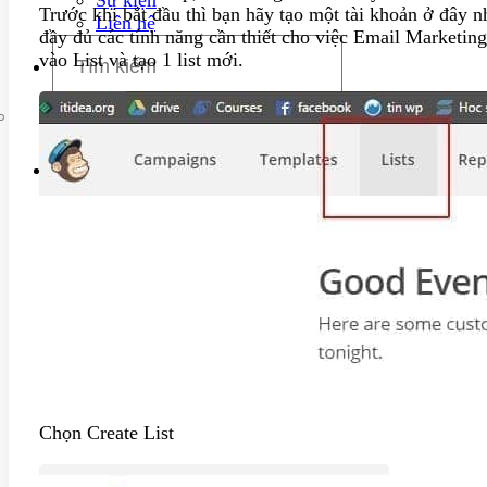
Trước khi bắt đầu thì bạn hãy tạo một tài khoản ở đây 
Liên hệ
đầy đủ các tính năng cần thiết cho việc Email Marketing
vào List và tạo 1 list mới.
Chọn Create List