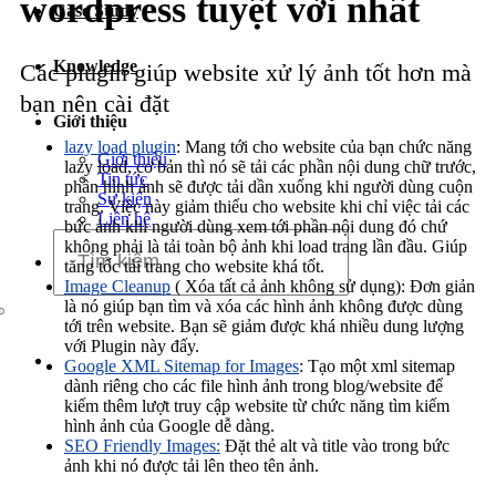
wordpress tuyệt vời nhất
Case Study
Dịch vụ chăm sóc website
Knowledge
Các plugin giúp website xử lý ảnh tốt hơn mà
bạn nên cài đặt
Giới thiệu
lazy load plugin
: Mang tới cho website của bạn chức năng
Giới thiệu
lazy load, cơ bản thì nó sẽ tải các phần nội dung chữ trước,
Tin tức
phần hình ảnh sẽ được tải dần xuống khi người dùng cuộn
Sự kiện
trang. Việc này giảm thiểu cho website khi chỉ việc tải các
Liên hệ
bức ảnh khi người dùng xem tới phần nội dung đó chứ
không phải là tải toàn bộ ảnh khi load trang lần đầu. Giúp
tăng tốc tải trang cho website khá tốt.
Image Cleanup
( Xóa tất cả ảnh không sử dụng): Đơn giản
là nó giúp bạn tìm và xóa các hình ảnh không được dùng
tới trên website. Bạn sẽ giảm được khá nhiều dung lượng
với Plugin này đấy.
Google XML Sitemap for Images
: Tạo một xml sitemap
dành riêng cho các file hình ảnh trong blog/website để
kiếm thêm lượt truy cập website từ chức năng tìm kiếm
hình ảnh của Google dễ dàng.
SEO Friendly Images:
Đặt thẻ alt và title vào trong bức
ảnh khi nó được tải lên theo tên ảnh.