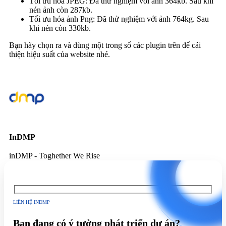
Tối ưu hóa JPEG: Đã thử nghiệm với ảnh 364kb. Sau khi
nén ảnh còn 287kb.
Tối ưu hóa ảnh Png: Đã thử nghiệm với ảnh 764kg. Sau
khi nén còn 330kb.
Bạn hãy chọn ra và dùng một trong số các plugin trên để cải
thiện hiệu suất của website nhé.
InDMP
inDMP - Toghether We Rise
LIÊN HỆ INDMP
Bạn đang có ý tưởng phát triển dự án?