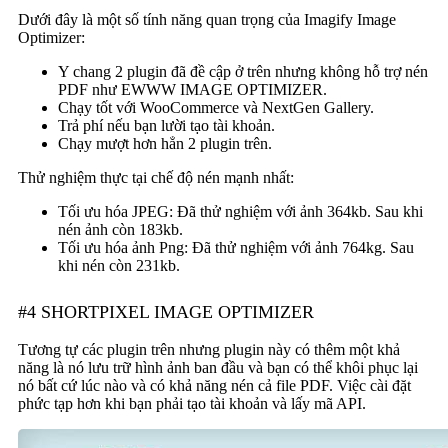
Dưới đây là một số tính năng quan trọng của Imagify Image
Optimizer:
Y chang 2 plugin đã đề cập ở trên nhưng không hỗ trợ nén
PDF như EWWW IMAGE OPTIMIZER.
Chạy tốt với WooCommerce và NextGen Gallery.
Trả phí nếu bạn lười tạo tài khoản.
Chạy mượt hơn hẳn 2 plugin trên.
Thử nghiệm thực tại chế độ nén mạnh nhất:
Tối ưu hóa JPEG: Đã thử nghiệm với ảnh 364kb. Sau khi
nén ảnh còn 183kb.
Tối ưu hóa ảnh Png: Đã thử nghiệm với ảnh 764kg. Sau
khi nén còn 231kb.
#4 SHORTPIXEL IMAGE OPTIMIZER
Tương tự các plugin trên nhưng plugin này có thêm một khả
năng là nó lưu trữ hình ảnh ban đầu và bạn có thể khôi phục lại
nó bất cứ lúc nào và có khả năng nén cả file PDF. Việc cài đặt
phức tạp hơn khi bạn phải tạo tài khoản và lấy mã API.