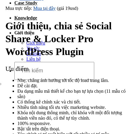
Case Study
Dịch vụ chăm sóc website
Mua trực tiếp:
Mua tại đây
(giá 19usd)
Knowledge
Giới thiệu, chia sẻ Social
Giới thiệu
Share & Locker Pro
Giới thiệu
Tin tức
WordPress Plugin
Sự kiện
Liên hệ
Ưu điểm
Nhẹ, chẳng ảnh hưởng tới tốc độ load trang lắm.
Dễ cài đặt.
Đa dạng mẫu mã thiết kế cho bạn tự lựa chọn (11 mẫu có
sẵn)
Có thống kê chính xác và chi tiết.
Nhiều tính năng tối ưu việc marketing website.
Khóa nội dung thông minh, chỉ khóa với một đối tượng
thành viên nào đó, có thể tự tùy chỉnh.
100% responsive.
Bật/ tắt trên điện thoại.