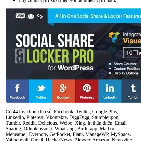
Tùy chỉnh vị trí xuất hiện với rất nhiều vị trí mẫu.
Có 44 tùy chọn chia sẻ: Facebook, Twitter, Google Plus,
LinkedIn, Pinterest, Vkontakte, DiggDigg, Stumbleupon,
Tumblr, Reddit, Delicious, Weibo, Xing, In thân thiện, Email
Sharing, Odnoklassniki, Whatsapp, Bufferapp, Mail.ru,
Meneame , Evernote, GetPocket, Flattr, ManageWP, MySpace,
Yahoo mail, Gmail, HackerNews, Blogger, Amazon, Newsvine,