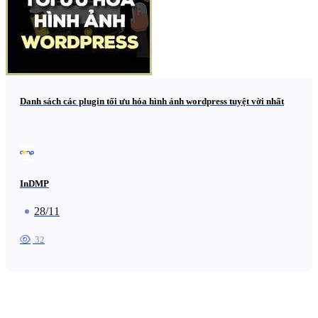
Danh sách các plugin tối ưu hóa hình ảnh wordpress tuyệt vời nhất
InDMP
28/11
32