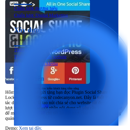
Chiến lược thương hiệu
Chiến lược Digital Marketing
Xây dựng
Xây dựng trải nghiệm người dùng đầu cuối tương tác với sản phẩm & dịch vụ
Thiết kế nhận diện thương hiệu
Thiết kế & Lập trình website
Xây dựng Social Media
Phát triển
Phát triển thương hiệu, tìm kiếm khách hàng tiềm năng
Hôm nay, mình sẽ gửi tặng bạn đọc Plugin Social Share &
Locker Pro WordPress từ codecanyon.net. Đây là một Plugin có
SEO
tác dụng khá hay là tạo nút chia sẻ cho website rất đẹp mắt, đếm
Content Marketing
lượt truy cập, khóa một phần nội dung và yêu cầu khách chia sẻ
Social Marketing
để mở khóa, thống kê chi tiết lại các lượt chia sẻ với một khung
quản lý riêng. Nghe khá hay phải không nào.
Sản xuất hình ảnh & Video
Quảng cáo trả phí
Demo:
Xem tại đây.