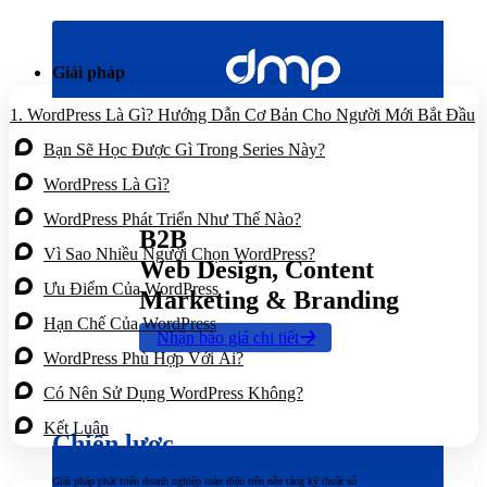
Bỏ
qua
nội
Giải pháp
dung
1.
WordPress Là Gì? Hướng Dẫn Cơ Bản Cho Người Mới Bắt Đầu
Bạn Sẽ Học Được Gì Trong Series Này?
WordPress Là Gì?
WordPress Phát Triển Như Thế Nào?
B2B
Vì Sao Nhiều Người Chọn WordPress?
Web Design, Content
Ưu Điểm Của WordPress
Marketing & Branding
Hạn Chế Của WordPress
Nhận báo giá chi tiết
WordPress Phù Hợp Với Ai?
Có Nên Sử Dụng WordPress Không?
Kết Luận
Chiến lược
Giải pháp phát triển doanh nghiệp toàn diện trên nền tảng kỹ thuật số