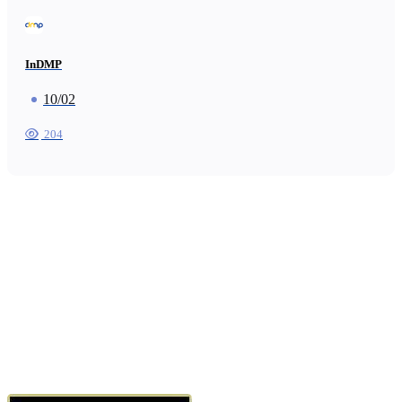
InDMP
10/02
204