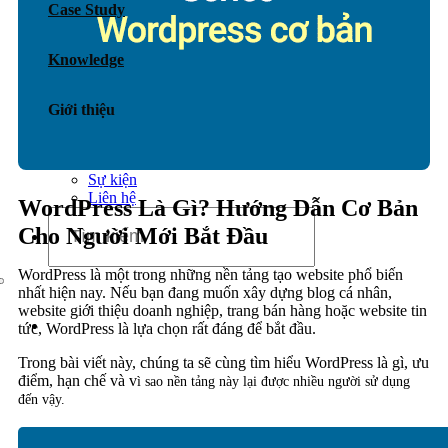
Case Study
Dịch vụ chăm sóc website
Knowledge
Giới thiệu
Giới thiệu
Tin tức
Sự kiện
Liên hệ
WordPress Là Gì? Hướng Dẫn Cơ Bản
Cho Người Mới Bắt Đầu
WordPress là một trong những nền tảng tạo website phổ biến
nhất hiện nay. Nếu bạn đang muốn xây dựng blog cá nhân,
website giới thiệu doanh nghiệp, trang bán hàng hoặc website tin
tức, WordPress là lựa chọn rất đáng để bắt đầu.
Trong bài viết này, chúng ta sẽ cùng tìm hiểu WordPress là gì, ưu
điểm, hạn chế và v
ì sao nền tảng này lại được nhiều người sử dụng
đến vậy.