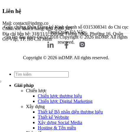
Liên hệ
Mail: contact@indmp.co
Giấy chứng nhận Đăng ký Kinh doanh số 0315308341 do Chi cục
Chăm sóc khách hàng: 086 8586 345
Thuế Quận Gò Vấp
Địa chỉ liên hệ: 318/11/1, Đường Thống Nhất, Phường 16, Quận
cấp lần đầu ngày 04/10/2018
Copyright © 2026 inDMP. All rights
Gò Vấp, TP. Hồ Chí Minh
reserved.
Copyright © 2026 inDMP. All rights reserved.
Giải pháp
Chiến lược
Chiến lược thương hiệu
Chiến lược Digital Marketing
Xây dựng
Thiết kế Bộ nhận diện thương hiệu
Thiết kế Website
Xây dựng Social Media
Hosting & Tên miền