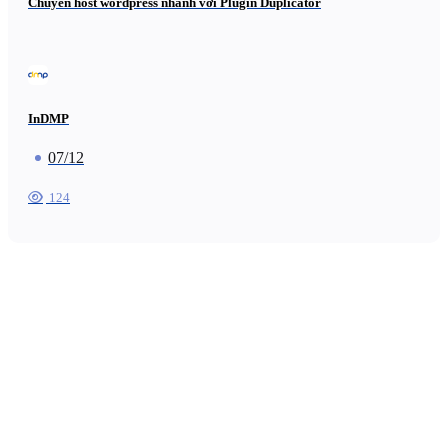
Chuyển host wordpress nhanh với Plugin Duplicator
InDMP
07/12
124