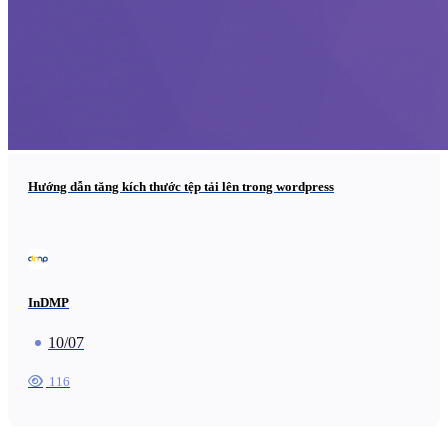
Hướng dẫn tăng kích thước tệp tải lên trong wordpress
InDMP
10/07
116