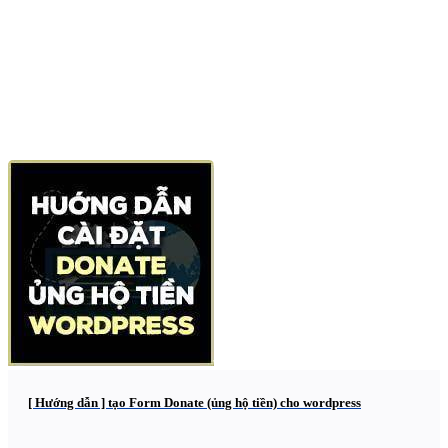
[ Hướng dẫn ] tạo Form Donate (ủng hộ tiền) cho wordpress