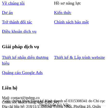
Về chúng tôi
Hồ sơ năng lực
Dự án
Kiến thức
Trở thành đối tác
Chính sách bảo mật
Điều khoản dịch vụ
Giải pháp dịch vụ
Thiết kế nhận diện thương
Thiết kế & Lập trình website
hiệu
Quảng cáo Google Ads
Liên hệ
Mail: contact@indmp.co
Giấy chứng nhận Đăng ký Kinh doanh số 0315308341 do Chi cục
Chăm sóc khách hàng: 086 8586 345
Thuế Quận Gò Vấp
Địa chỉ liên hệ: 318/11/1, Đường Thống Nhất, Phường 16, Quận