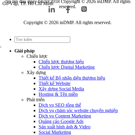
cấp lần đầu ngày 04/10/2018
Copyright © 2026 inDMP. All rights
Gò Vấp, TP. Hồ Chí Minh
reserved.
Copyright © 2026 inDMP. All rights reserved.
Giải pháp
Chiến lược
Chiến lược thương hiệu
Chiến lược Digital Marketing
Xây dựng
Thiết kế Bộ nhận diện thương hiệu
Thiết kế Website
Xây dựng Social Media
Hosting & Tên miền
Phát triển
Dịch vụ SEO tổng thể
Dịch vụ chăm sóc website chuyên nghiệp
Dịch vụ Content Marketing
Quảng cáo Google Ads
Sản xuất hình ảnh & Video
Social Marketing