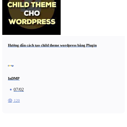
Hướng dẫn cách tạo child theme wordpress bằng Plugin
InDMP
07/02
120