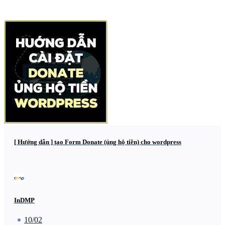
[ Hướng dẫn ] tạo Form Donate (ủng hộ tiền) cho wordpress
InDMP
10/02