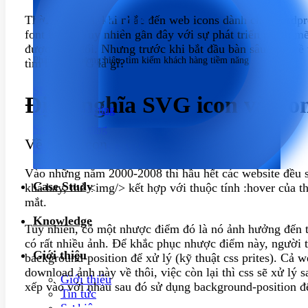
Phát triển
Thời gian qua, khi nhắc đến web icons dành cho wordpre
font icons. Tuy nhiên gần đây với sự phát triển mạnh 
được thay đổi. Nhưng trước khi bắt đầu bàn sâu hơn về 
Phát triển thương hiệu, tìm kiếm khách hàng tiềm năng
tìm hiểu SVG là gì?
SEO
Định nghĩa SVG icon và Fon
Content Marketing
Social Marketing
Về SVG icon
Sản xuất hình ảnh & Video
Quảng cáo trả phí
Vào những năm 2000-2008 thì hầu hết các website đều s
Case Study
Dịch vụ chăm sóc website
khá hay, thẻ <img/> kết hợp với thuộc tính :hover của t
mắt.
Knowledge
Tuy nhiên, có một nhược điểm đó là nó ảnh hưởng đến tố
có rất nhiều ảnh. Để khắc phục nhược điểm này, người ta
Giới thiệu
background-position để xử lý (kỹ thuật css prites). Cả w
download ảnh này về thôi, việc còn lại thì css sẽ xử lý 
Giới thiệu
xếp vào với nhau sau đó sử dụng background-position để
Tin tức
Sự kiện