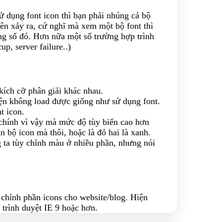
ử dụng font icon thì bạn phải nhúng cả bộ
ên xảy ra, cứ nghĩ mà xem một bộ font thì
ng số đó. Hơn nữa một số trường hợp trình
p, server failure..)
kích cỡ phân giải khác nhau.
yện không load được giống như sử dụng font.
t icon.
 chính vì vậy mà mức độ tùy biến cao hơn
àn bộ icon mà thôi, hoặc là đỏ hai là xanh.
g ta tùy chỉnh màu ở nhiều phần, nhưng nói
 chỉnh phần icons cho website/blog. Hiện
 trình duyệt IE 9 hoặc hơn.