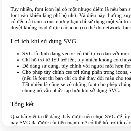
Tuy nhiên, font icon lại có một nhược điểm là nếu bạn s
font vào khiến lãng phí bộ nhớ. Và điều này thường xuy
có đến cả trăm icons nhưng bạn chỉ sử dụng một vài tro
duyệt không load được các icon (có thể do network, hiccu
Lợi ích khi sử dụng SVG
SVG là định dạng vector có thể tự co dãn với mọi 
Chỉ hỗ trợ từ IE9 trở lên, tuy nhiên không có chu
Dễ dàng sử dụng, tùy chỉnh với người mới hơn fon
Cho phép tùy chỉnh css tới từng phần trong icons,
(nếu là font thì bạn chỉ có thể thay đổi màu cho to
Tất nhiên là cũng sẽ có những font cho phép chún
chung nó vẫn phức tạp hơn khi sử dụng SVG.
Tổng kết
Qua bài viết ta dễ dàng thấy được nên chọn SVG để tùy
nay SVG đã được cải tiến mạnh mẽ có thể hỗ trợ tốt các