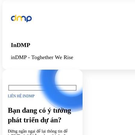
InDMP
inDMP - Toghether We Rise
LIÊN HỆ INDMP
Bạn đang có ý tưởng
phát triển dự án?
Đừng ngần ngại để lại thông tin để