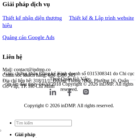
Giải pháp dịch vụ
Thiết kế nhận diện thương
Thiết kế & Lập trình website
hiệu
Quảng cáo Google Ads
Liên hệ
Mail: contact@indmp.co
Giấy chứng nhận Đăng ký Kinh doanh số 0315308341 do Chi cục
Chăm sóc khách hàng: 086 8586 345
Thuế Quận Gò Vấp
Địa chỉ liên hệ: 318/11/1, Đường Thống Nhất, Phường 16, Quận
cấp lần đầu ngày 04/10/2018
Copyright © 2026 inDMP. All rights
Gò Vấp, TP. Hồ Chí Minh
reserved.
Copyright © 2026 inDMP. All rights reserved.
Giải pháp