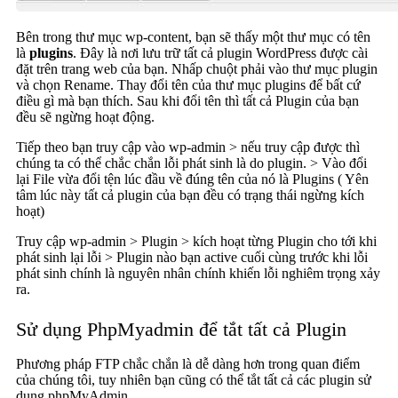
Bên trong thư mục wp-content, bạn sẽ thấy một thư mục có tên
là
plugins
. Đây là nơi lưu trữ tất cả plugin WordPress được cài
đặt trên trang web của bạn. Nhấp chuột phải vào thư mục plugin
và chọn Rename. Thay đổi tên của thư mục plugins để bất cứ
điều gì mà bạn thích. Sau khi đổi tên thì tất cả Plugin của bạn
đều sẽ ngừng hoạt động.
Tiếp theo bạn truy cập vào wp-admin > nếu truy cập được thì
chúng ta có thể chắc chắn lỗi phát sinh là do plugin. > Vào đổi
lại File vừa đổi tện lúc đầu về đúng tên của nó là Plugins ( Yên
tâm lúc này tất cả plugin của bạn đều có trạng thái ngừng kích
hoạt)
Truy cập wp-admin > Plugin > kích hoạt từng Plugin cho tới khi
phát sinh lại lỗi > Plugin nào bạn active cuối cùng trước khi lỗi
phát sinh chính là nguyên nhân chính khiến lỗi nghiêm trọng xảy
ra.
Sử dụng PhpMyadmin để tắt tất cả Plugin
Phương pháp FTP chắc chắn là dễ dàng hơn trong quan điểm
của chúng tôi, tuy nhiên bạn cũng có thể tắt tất cả các plugin sử
dụng phpMyAdmin.