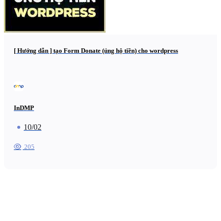
[ Hướng dẫn ] tạo Form Donate (ủng hộ tiền) cho wordpress
InDMP
10/02
205