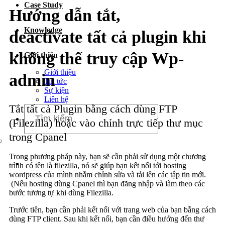
Case Study
Dịch vụ chăm sóc website
Hướng dẫn tắt,
Knowledge
deactivate tất cả plugin khi
không thể truy cập Wp-
Giới thiệu
Giới thiệu
admin
Tin tức
Sự kiện
Liên hệ
Tắt tất cả Plugin bằng cách dùng FTP
(Filezilla) hoặc vào chỉnh trực tiếp thư mục
trong Cpanel
Trong phương pháp này, bạn sẽ cần phải sử dụng một chương
trình có tên là filezilla, nó sẽ giúp bạn kết nối tới hosting
wordpress của mình nhằm chỉnh sửa và tải lên các tập tin mới.
(Nếu hosting dùng Cpanel thì bạn đăng nhập và làm theo các
bước tương tự khi dùng Filezilla.
Trước tiên, bạn cần phải kết nối với trang web của bạn bằng cách
dùng FTP client. Sau khi kết nối, bạn cần điều hướng đến thư