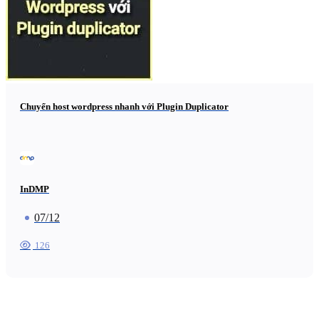
Chuyển host wordpress nhanh với Plugin Duplicator
InDMP
07/12
126