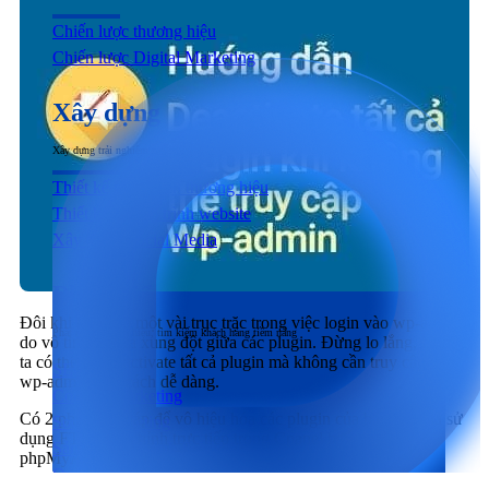
Chiến lược thương hiệu
Chiến lược Digital Marketing
Xây dựng
Xây dựng trải nghiệm người dùng đầu cuối tương tác với sản phẩm & dịch vụ
Thiết kế nhận diện thương hiệu
Thiết kế & Lập trình website
Xây dựng Social Media
Phát triển
Đôi khi bạn gặp một vài trục trặc trong việc login vào wp-admin
Phát triển thương hiệu, tìm kiếm khách hàng tiềm năng
do vô tình xảy ra xung đột giữa các plugin. Đừng lo lắng, chúng
ta có thể tắt, deactivate tất cả plugin mà không cần truy cập vào
SEO
wp-admin một cách dễ dàng.
Content Marketing
Có 2 phương pháp để vô hiệu hóa các plugin của bạn. Một là sử
Social Marketing
dụng FTP hoặc chỉnh trực tiếp trong Cpanel hay sử dụng
Sản xuất hình ảnh & Video
phpMyAdmin để khắc phục.
Quảng cáo trả phí