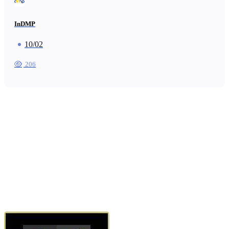
InDMP
10/02
206