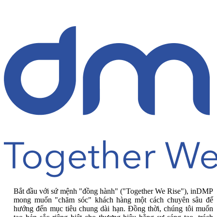
Bắt đầu với sứ mệnh "đồng hành" ("Together We Rise"), inDMP
mong muốn "chăm sóc" khách hàng một cách chuyên sâu để
hướng đến mục tiêu chung dài hạn. Đồng thời, chúng tôi muốn