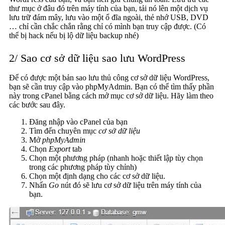
thư mục ở đâu đó trên máy tính của bạn, tải nó lên một dịch vụ
lưu trữ đám mây, lưu vào một ổ đĩa ngoài, thẻ nhớ USB, DVD
… chỉ cần chắc chắn rằng chỉ có mình bạn truy cập được. (Có
thể bị hack nếu bị lộ dữ liệu backup nhé)
2/ Sao cơ sở dữ liệu sao lưu WordPress
Để có được một bản sao lưu thủ công cơ sở dữ liệu WordPress,
bạn sẽ cần truy cập vào phpMyAdmin. Bạn có thể tìm thấy phần
này trong cPanel bằng cách mở mục cơ sở dữ liệu. Hãy làm theo
các bước sau đây.
Đăng nhập vào cPanel của bạn
Tìm đến chuyên mục
cơ sở dữ liệu
Mở
phpMyAdmin
Chọn
Export
tab
Chọn một phương pháp (nhanh hoặc thiết lập tùy chọn
trong các phương pháp tùy chỉnh)
Chọn một định dạng cho các cơ sở dữ liệu.
Nhấn
Go
nút đó sẽ lưu cơ sở dữ liệu trên máy tính của
bạn.