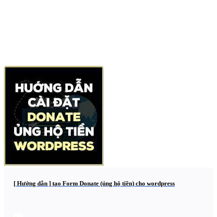
[ Hướng dẫn ] tạo Form Donate (ủng hộ tiền) cho wordpress