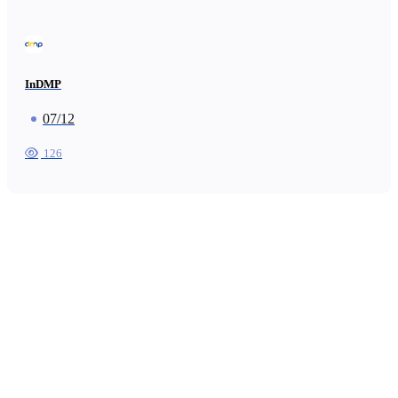
InDMP
07/12
126