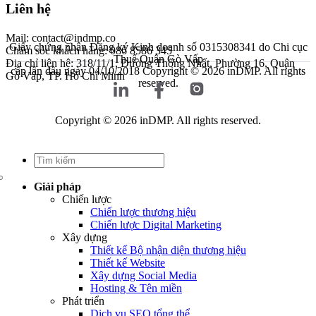
Liên hệ
Mail: contact@indmp.co
Giấy chứng nhận Đăng ký Kinh doanh số 0315308341 do Chi cục
Chăm sóc khách hàng: 086 8586 345
Thuế Quận Gò Vấp
Địa chỉ liên hệ: 318/11/1, Đường Thống Nhất, Phường 16, Quận
cấp lần đầu ngày 04/10/2018
Copyright © 2026 inDMP. All rights
Gò Vấp, TP. Hồ Chí Minh
reserved.
Copyright © 2026 inDMP. All rights reserved.
Giải pháp
Chiến lược
Chiến lược thương hiệu
Chiến lược Digital Marketing
Xây dựng
Thiết kế Bộ nhận diện thương hiệu
Thiết kế Website
Xây dựng Social Media
Hosting & Tên miền
Phát triển
Dịch vụ SEO tổng thể