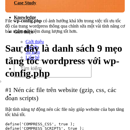
Case Study
Dịch vụ chăm sóc website
Knowledge
File
wp-config.php
có ảnh hưởng khá lớn trong việc tối ưu tốc
độ của trang wordpress thông qua chỉnh sửa một vài tính năng cơ
bản nhằm tiết kiệm dung lượng tốt hơn.
Giới thiệu
Giới thiệu
Sau đây là danh sách 9 mẹo
Tin tức
Sự kiện
Liên hệ
tăng tốc wordpress với wp-
config.php
#1 Nén các file trên website (gzip, css, các
đoạn scripts)
Bật tính năng tự động nén các file này giúp website của bạn tăng
tốc khá tốt.
define('COMPRESS_CSS', true );

define('COMPRESS_SCRIPTS', true );
