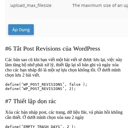
#6 Tắt Post Revisions của WordPress
Các bản sao cũ khi bạn viết một bài viết sẽ được lưu lại, việc này
làm tăng bộ nhớ phải xử lý, thiết lập lại số bản ghi và ngày xóa
cho các bạn nháp đó là một sự lựa chọn không tồi. Ở dưới mình
chọn lưu 2 bài viết.
define(‘WP_POST_REVISIONS’, false );

define(‘WP_POST_REVISIONS’, 2);
#7 Thiết lập dọn rác
Xóa các bản nháp post, các trang, dữ liệu file, và phản hồi không
cần thiết. Ở dưới mình chọn xóa sau 2 ngày
define(‘EMPTY_TRASH_DAYS’, 2 );