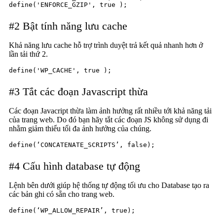
define('ENFORCE_GZIP', true );
#2 Bật tính năng lưu cache
Khả năng lưu cache hỗ trợ trình duyệt trả kết quả nhanh hơn ở
lần tải thứ 2.
define('WP_CACHE', true );
#3 Tắt các đoạn Javascript thừa
Các đoạn Javacript thừa làm ảnh hưởng rất nhiều tới khả năng tải
của trang web. Do đó bạn hãy tắt các đoạn JS không sử dụng đi
nhằm giảm thiểu tối đa ảnh hưởng của chúng.
define(‘CONCATENATE_SCRIPTS’, false);
#4 Cấu hình database tự động
Lệnh bên dưới giúp hệ thống tự động tối ưu cho Database tạo ra
các bản ghi có sẵn cho trang web.
define(‘WP_ALLOW_REPAIR’, true);