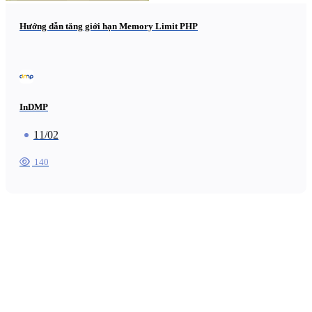
Hướng dẫn tăng giới hạn Memory Limit PHP
InDMP
11/02
140