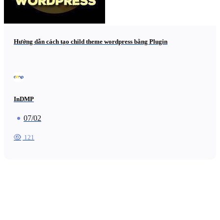
Hướng dẫn cách tạo child theme wordpress bằng Plugin
InDMP
07/02
121