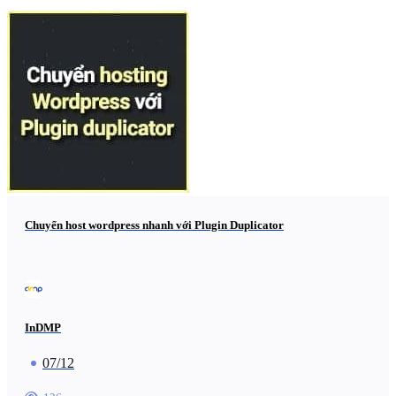
Chuyển host wordpress nhanh với Plugin Duplicator
InDMP
07/12