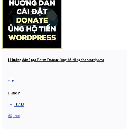
[ Hướng dẫn ] tạo Form Donate (ủng hộ tiền) cho wordpress
InDMP
10/02
206