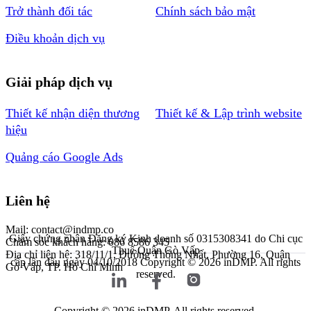
Trở thành đối tác
Chính sách bảo mật
Điều khoản dịch vụ
Giải pháp dịch vụ
Thiết kế nhận diện thương
Thiết kế & Lập trình website
hiệu
Quảng cáo Google Ads
Liên hệ
Mail: contact@indmp.co
Giấy chứng nhận Đăng ký Kinh doanh số 0315308341 do Chi cục
Chăm sóc khách hàng: 086 8586 345
Thuế Quận Gò Vấp
Địa chỉ liên hệ: 318/11/1, Đường Thống Nhất, Phường 16, Quận
cấp lần đầu ngày 04/10/2018
Copyright © 2026 inDMP. All rights
Gò Vấp, TP. Hồ Chí Minh
reserved.
Copyright © 2026 inDMP. All rights reserved.