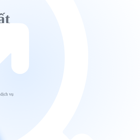
ất
 dịch vụ