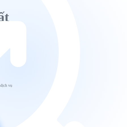
ất
 dịch vụ