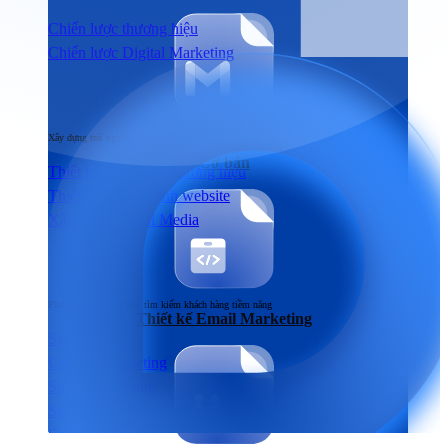
Chiến lược thương hiệu
Chiến lược Digital Marketing
Xây dựng
Xây dựng trải nghiệm người dùng đầu cuối tương tác với sản phẩm & dịch vụ
Email Marketing
Cơ bản
Thiết kế nhận diện thương hiệu
Thiết kế & Lập trình website
Xây dựng Social Media
Phát triển
Phát triển thương hiệu, tìm kiếm khách hàng tiềm năng
Thiết kế Email Marketing
SEO
Content Marketing
Social Marketing
Sản xuất hình ảnh & Video
Quảng cáo trả phí