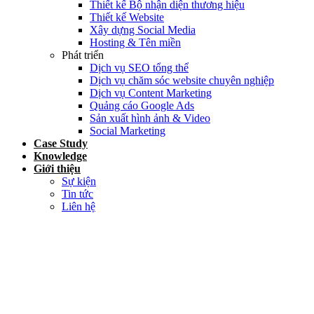
Thiết kế Bộ nhận diện thương hiệu
Thiết kế Website
Xây dựng Social Media
Hosting & Tên miền
Phát triển
Dịch vụ SEO tổng thể
Dịch vụ chăm sóc website chuyên nghiệp
Dịch vụ Content Marketing
Quảng cáo Google Ads
Sản xuất hình ảnh & Video
Social Marketing
Case Study
Knowledge
Giới thiệu
Sự kiện
Tin tức
Liên hệ