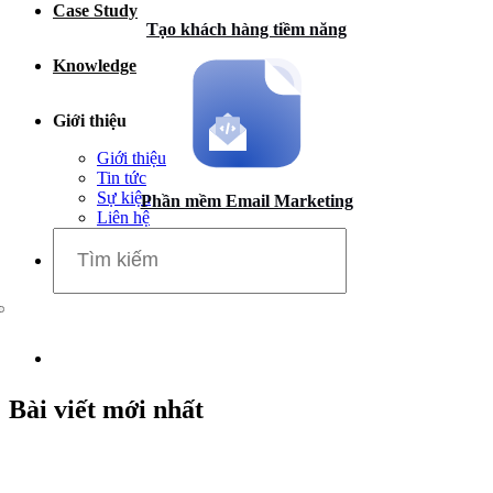
Case Study
Dịch vụ chăm sóc website
Tạo khách hàng tiềm năng
Knowledge
Giới thiệu
Giới thiệu
Tin tức
Sự kiện
Phần mềm Email Marketing
Liên hệ
Bài viết mới nhất