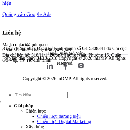
hiệu
Quảng cáo Google Ads
Liên hệ
Mail: contact@indmp.co
Giấy chứng nhận Đăng ký Kinh doanh số 0315308341 do Chi cục
Chăm sóc khách hàng: 086 8586 345
Thuế Quận Gò Vấp
Địa chỉ liên hệ: 318/11/1, Đường Thống Nhất, Phường 16, Quận
cấp lần đầu ngày 04/10/2018
Copyright © 2026 inDMP. All rights
Gò Vấp, TP. Hồ Chí Minh
reserved.
Copyright © 2026 inDMP. All rights reserved.
Giải pháp
Chiến lược
Chiến lược thương hiệu
Chiến lược Digital Marketing
Xây dựng