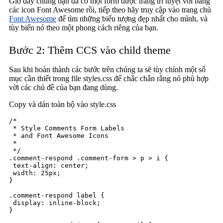
Giờ đây chúng bạn đã có một form được trang trí tuyệt vời bằng
các icon Font Awesome rồi, tiếp theo hãy truy cập vào trang chủ
Font Awesome
để tìm những biểu tượng đẹp nhất cho mình, và
tùy biến nó theo một phong cách riêng của bạn.
Bước 2: Thêm CCS vào child theme
Sau khi hoàn thành các bước trên chúng ta sẽ tùy chỉnh một số
mục cần thiết trong file styles.css để chắc chắn rằng nó phù hợp
vời các chủ đề của bạn đang dùng.
Copy và dán toàn bộ vào style.css
/* 

 * Style Comments Form Labels

 * and Font Awesome Icons

 *

 */

.comment-respond .comment-form > p > i {

 text-align: center;

 width: 25px;

}

.comment-respond label {

 display: inline-block;

}
