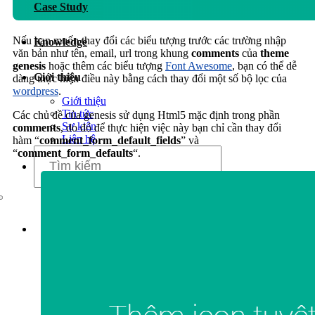
Case Study
Dịch vụ chăm sóc website
Nếu bạn muốn thay đổi các biểu tượng trước các trường nhập
Knowledge
văn bản như tên, email, url trong khung
comments
của
theme
genesis
hoặc thêm các biểu tượng
Font Awesome
, bạn có thể dễ
Giới thiệu
dàng thực hiện điều này bằng cách thay đổi một số bộ lọc của
wordpress
.
Giới thiệu
Tin tức
Các chủ đề của genesis sử dụng Html5 mặc định trong phần
Sự kiện
comments
, do đó để thực hiện việc này bạn chỉ cần thay đổi
Liên hệ
hàm “
comment_form_default_fields
” và
“
comment_form_defaults
“.