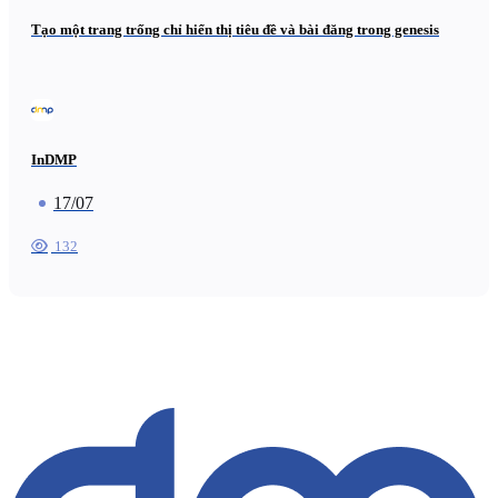
Tạo một trang trống chỉ hiển thị tiêu đề và bài đăng trong genesis
InDMP
17/07
132