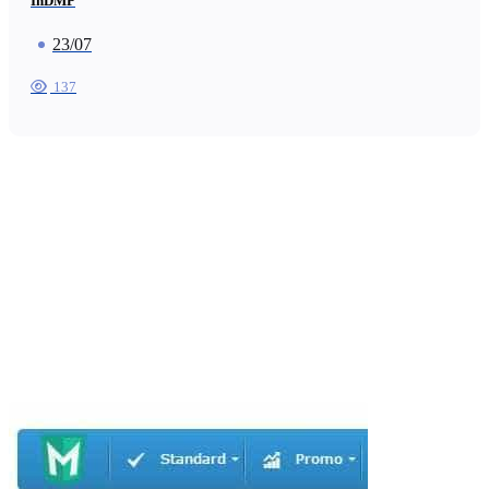
InDMP
23/07
137