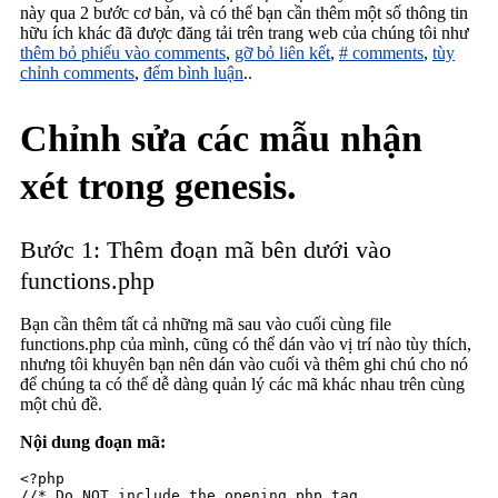
này qua 2 bước cơ bản, và có thể bạn cần thêm một số thông tin
hữu ích khác đã được đăng tải trên trang web của chúng tôi như
thêm bỏ phiếu vào comments
,
gỡ bỏ liên kết
,
# comments
,
tùy
chỉnh comments
,
đếm bình luận
..
Chỉnh sửa các mẫu nhận
xét trong genesis.
Bước 1: Thêm đoạn mã bên dưới vào
functions.php
Bạn cần thêm tất cả những mã sau vào cuối cùng file
functions.php của mình, cũng có thể dán vào vị trí nào tùy thích,
nhưng tôi khuyên bạn nên dán vào cuối và thêm ghi chú cho nó
để chúng ta có thể dễ dàng quản lý các mã khác nhau trên cùng
một chủ đề.
Nội dung đoạn mã:
<?php

//* Do NOT include the opening php tag
