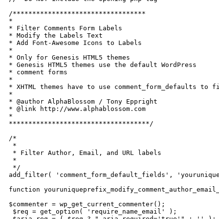
/**********************************

*

* Filter Comments Form Labels

* Modify the Labels Text 

* Add Font-Awesome Icons to Labels

* 

* Only for Genesis HTML5 themes

* Genesis HTML5 themes use the default WordPress 

* comment forms

* 

* XHTML themes have to use comment_form_defaults to fi
*

* @author AlphaBlossom / Tony Eppright

* @link http://www.alphablossom.com

*

************************************/

/*

 * 

 * Filter Author, Email, and URL labels

 *

 */

add_filter( 'comment_form_default_fields', 'yourunique
function youruniqueprefix_modify_comment_author_email_
$commenter = wp_get_current_commenter();

 $req = get_option( 'require_name_email' );

 $aria_req = ( $req ? " aria-required='true'" : '' );
