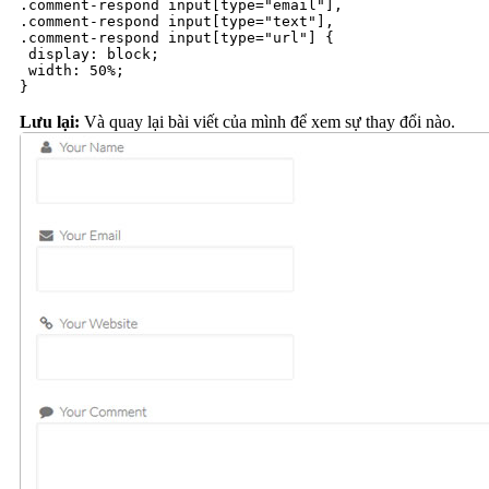
.comment-respond input[type="email"], 

.comment-respond input[type="text"], 

.comment-respond input[type="url"] {

 display: block;

 width: 50%;

}
Lưu lại:
Và quay lại bài viết của mình để xem sự thay đổi nào.