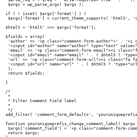
 $args = wp_parse_args( $args );

if ( ! isset( $args['format'] ) )

 $args['format'] = current_theme_supports( 'html5', 'c
$html5 = 'html5' === $args['format'];

$fields = array(

 'author' => '<p class="comment-form-author">' . '<i c
 '<input id="author" name="author" type="text" value="
 'email' => '<p class="comment-form-email"><i class="f
 '<input id="email" name="email" ' . ( $html5 ? 'type=
 'url' => '<p class="comment-form-url"><i class="fa fa
 '<input id="url" name="url" ' . ( $html5 ? 'type="url
 );

 return $fields;

}

/* 

 *

 * Filter Comment Field label

 *

 */

add_filter( 'comment_form_defaults', 'youruniqueprefix
function youruniqueprefix_change_comment_label( $args 
 $args['comment_field'] = '<p class="comment-form-com
 return $args;
