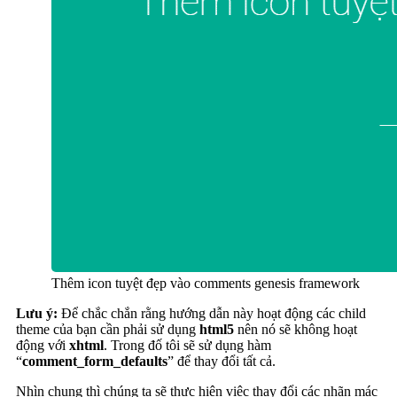
Thêm icon tuyệt đẹp vào comments genesis framework
Lưu ý:
Để chắc chắn rằng hướng dẫn này hoạt động các child
theme của bạn cần phải sử dụng
html5
nên nó sẽ không hoạt
động với
xhtml
. Trong đố tôi sẽ sử dụng hàm
“
comment_form_defaults
” để thay đổi tất cả.
Nhìn chung thì chúng ta sẽ thực hiện việc thay đổi các nhãn mác