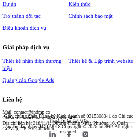
Dự án
Kiến thức
Trở thành đối tác
Chính sách bảo mật
Điều khoản dịch vụ
Giải pháp dịch vụ
Thiết kế nhận diện thương
Thiết kế & Lập trình website
hiệu
Quảng cáo Google Ads
Liên hệ
Mail: contact@indmp.co
Giấy chứng nhận Đăng ký Kinh doanh số 0315308341 do Chi cục
Chăm sóc khách hàng: 086 8586 345
Thuế Quận Gò Vấp
Địa chỉ liên hệ: 318/11/1, Đường Thống Nhất, Phường 16, Quận
cấp lần đầu ngày 04/10/2018
Copyright © 2026 inDMP. All rights
Gò Vấp, TP. Hồ Chí Minh
reserved.