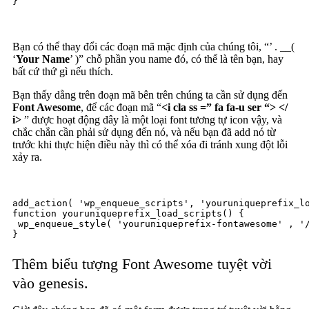
}
Bạn có thể thay đổi các đoạn mã mặc định của chúng tôi, “
’ . __(
‘
Your Name
’ )” chỗ phần you name đó, có thể là tên bạn, hay
bất cứ thứ gì nếu thích.
Bạn thấy dằng trên đoạn mã bên trên chúng ta cần sử dụng đến
Font Awesome
, để các đoạn mã “
<i cla ss =” fa fa-u ser “> </
i>
” được hoạt động đây là một loại font tương tự icon vậy, và
chắc chắn cần phải sử dụng đến nó, và nếu bạn đã add nó từ
trước khi thực hiện điều này thì có thể xóa đi tránh xung đột lỗi
xảy ra.
add_action( 'wp_enqueue_scripts', 'youruniqueprefix_lo
function youruniqueprefix_load_scripts() {

 wp_enqueue_style( 'youruniqueprefix-fontawesome' , '/
}
Thêm biểu tượng Font Awesome tuyệt vời
vào genesis.