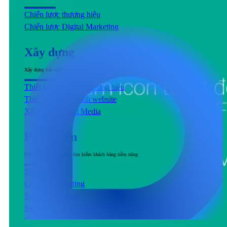
Chiến lược thương hiệu
Chiến lược Digital Marketing
Xây dựng
Xây dựng trải nghiệm người dùng đầu cuối tương tác với sản phẩm & dịch vụ
Thiết kế nhận diện thương hiệu
Thiết kế & Lập trình website
Xây dựng Social Media
Phát triển
Phát triển thương hiệu, tìm kiếm khách hàng tiềm năng
SEO
Content Marketing
Social Marketing
Sản xuất hình ảnh & Video
Quảng cáo trả phí