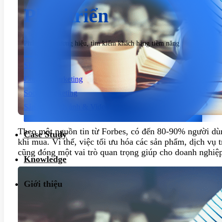
Phát triển
Phát triển thương hiệu, tìm kiếm khách hàng tiềm năng
SEO
Content Marketing
Social Marketing
Sản xuất hình ảnh & Video
Quảng cáo trả phí
Theo một nguồn tin từ Forbes, có đến 80-90% người dù
Case Study
Dịch vụ chăm sóc website
khi mua. Vì thế, việc tối ưu hóa các sản phẩm, dịch vụ 
cũng đóng một vai trò quan trọng giúp cho doanh nghiệ
Knowledge
Giới thiệu
Giới thiệu
Tin tức
Sự kiện