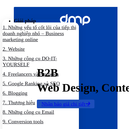
Bỏ
qua
nội
Giải pháp
dung
1.
Những yếu tố cốt lõi của tiếp thị
doanh nghiệp nhỏ – Business
marketing online
2.
Website
3.
Những công cụ DO-IT-
YOURSELF
B2B
4.
Freelancers và Agencies
5.
Google Ranking và SEO
Web Design, Cont
6.
Blogging
7.
Thương hiệu
Nhận báo giá chi tiết
8.
Những công cụ Email
9.
Conversion tools