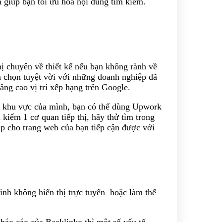
 giúp bạn tối ưu hóa nội dung tìm kiếm.
hị chuyên về thiết kế nếu bạn không rành về
 chọn tuyệt vời với những doanh nghiệp đã
âng cao vị trí xếp hạng trên Google.
ại khu vực của mình, bạn có thể dùng Upwork
m kiếm 1 cơ quan tiếp thị, hãy thử tìm trong
p cho trang web của bạn tiếp cận được với
ình không hiển thị trực tuyến hoặc làm thế
o báo cáo của Backlinko thì một số yếu tố