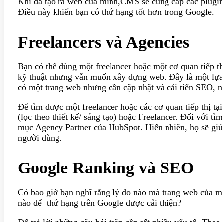
Khi đã tạo ra web của mình,CMS sẽ cung cấp các plugin
Điều này khiến bạn có thứ hạng tốt hơn trong Google.
Freelancers và Agencies
Bạn có thể dùng một freelancer hoặc một cơ quan tiếp t
kỹ thuật nhưng vẫn muốn xây dựng web. Đây là một lựa
có một trang web nhưng cần cập nhật và cải tiến SEO, n
Để tìm được một freelancer hoặc các cơ quan tiếp thị t
(lọc theo thiết kế/ sáng tạo) hoặc Freelancer. Đối với tì
mục Agency Partner của HubSpot. Hiển nhiên, họ sẽ giú
người dùng.
Google Ranking và SEO
Có bao giờ bạn nghĩ rằng lý do nào mà trang web của m
nào để thứ hạng trên Google được cải thiện?
Để trả lời những câu hỏi trên cần rất nhiều yếu tố. The