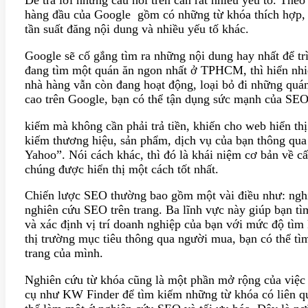
hàng đầu của Google gồm có những từ khóa thích hợp, độ
tần suất đăng nội dung và nhiều yếu tố khác.
Google sẽ cố gắng tìm ra những nội dung hay nhất để t
đang tìm một quán ăn ngon nhất ở TPHCM, thì hiển nhi
nhà hàng vẫn còn đang hoạt động, loại bỏ đi những quán
cao trên Google, bạn có thể tận dụng sức mạnh của SEO
kiếm mà không cần phải trả tiền, khiến cho web hiển th
kiếm thương hiệu, sản phẩm, dịch vụ của bạn thông qua
Yahoo”. Nói cách khác, thì đó là khái niệm cơ bản về cấ
chúng được hiển thị một cách tốt nhất.
Chiến lược SEO thường bao gồm một vài điều như: ngh
nghiên cứu SEO trên trang. Ba lĩnh vực này giúp bạn tì
và xác định vị trí doanh nghiệp của bạn với mức độ tìm
thị trường mục tiêu thông qua người mua, bạn có thể t
trang của mình.
Nghiên cứu từ khóa cũng là một phần mở rộng của việ
cụ như KW Finder để tìm kiếm những từ khóa có liên qu