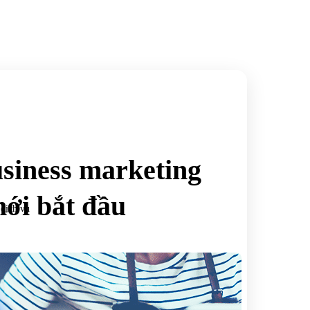
siness marketing
mới bắt đầu
 dịch vụ