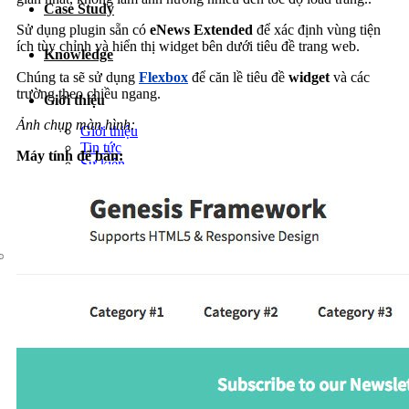
Case Study
Dịch vụ chăm sóc website
Sử dụng plugin sẵn có
eNews Extended
để xác định vùng tiện
ích tùy chỉnh và hiển thị widget bên dưới tiêu đề trang web.
Knowledge
Chúng ta sẽ sử dụng
Flexbox
để căn lề tiêu đề
widget
và các
trường theo chiều ngang.
Giới thiệu
Ảnh chụp màn hình:
Giới thiệu
Tin tức
Máy tính để bàn:
Sự kiện
Liên hệ