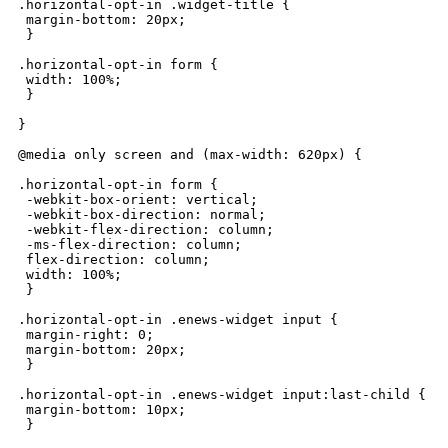
.horizontal-opt-in .widget-title {

 margin-bottom: 20px;

 }

.horizontal-opt-in form {

 width: 100%;

 }

}

@media only screen and (max-width: 620px) {

.horizontal-opt-in form {

 -webkit-box-orient: vertical;

 -webkit-box-direction: normal;

 -webkit-flex-direction: column;

 -ms-flex-direction: column;

 flex-direction: column;

 width: 100%;

 }

.horizontal-opt-in .enews-widget input {

 margin-right: 0;

 margin-bottom: 20px;

 }

.horizontal-opt-in .enews-widget input:last-child {

 margin-bottom: 10px;

 }
