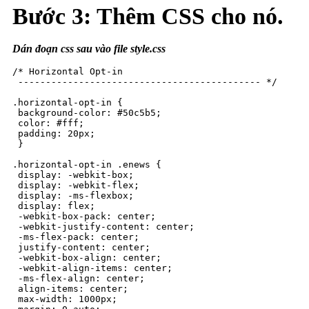
Bước 3: Thêm CSS cho nó.
Dán đoạn css sau vào file style.css
/* Horizontal Opt-in

 -------------------------------------------- */

.horizontal-opt-in {

 background-color: #50c5b5;

 color: #fff;

 padding: 20px;

 }

.horizontal-opt-in .enews {

 display: -webkit-box;

 display: -webkit-flex;

 display: -ms-flexbox;

 display: flex;

 -webkit-box-pack: center;

 -webkit-justify-content: center;

 -ms-flex-pack: center;

 justify-content: center;

 -webkit-box-align: center;

 -webkit-align-items: center;

 -ms-flex-align: center;

 align-items: center;

 max-width: 1000px;
