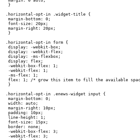
 margin: 0 auto;

 }

.horizontal-opt-in .widget-title {

 margin-bottom: 0;

 font-size: 20px;

 margin-right: 20px;

 }

.horizontal-opt-in form {

 display: -webkit-box;

 display: -webkit-flex;

 display: -ms-flexbox;

 display: flex;

 -webkit-box-flex: 1;

 -webkit-flex: 1;

 -ms-flex: 1;

 flex: 1; /* grow this item to fill the available spac
 }

.horizontal-opt-in .enews-widget input {

 margin-bottom: 0;

 width: auto;

 margin-right: 10px;

 padding: 10px;

 line-height: 1;

 font-size: 15px;

 border: none;

 -webkit-box-flex: 3;

 -webkit-flex: 3;
