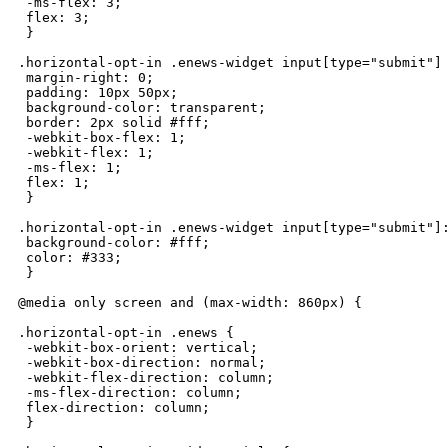
 -ms-flex: 3;

 flex: 3;

 }

.horizontal-opt-in .enews-widget input[type="submit"] 
 margin-right: 0;

 padding: 10px 50px;

 background-color: transparent;

 border: 2px solid #fff;

 -webkit-box-flex: 1;

 -webkit-flex: 1;

 -ms-flex: 1;

 flex: 1;

 }

.horizontal-opt-in .enews-widget input[type="submit"]:
 background-color: #fff;

 color: #333;

 }

@media only screen and (max-width: 860px) {

.horizontal-opt-in .enews {

 -webkit-box-orient: vertical;

 -webkit-box-direction: normal;

 -webkit-flex-direction: column;

 -ms-flex-direction: column;

 flex-direction: column;

 }
