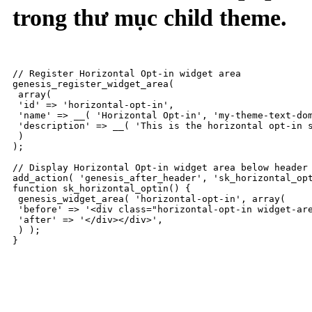
trong thư mục child theme.
// Register Horizontal Opt-in widget area

genesis_register_widget_area(

 array(

 'id' => 'horizontal-opt-in',

 'name' => __( 'Horizontal Opt-in', 'my-theme-text-dom
 'description' => __( 'This is the horizontal opt-in s
 )

);

// Display Horizontal Opt-in widget area below header

add_action( 'genesis_after_header', 'sk_horizontal_opt
function sk_horizontal_optin() {

 genesis_widget_area( 'horizontal-opt-in', array(

 'before' => '<div class="horizontal-opt-in widget-are
 'after' => '</div></div>',

 ) );

}