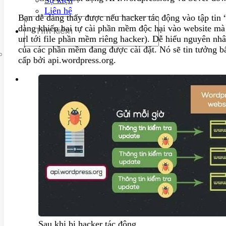
Liên hệ
Bạn dễ dàng thấy được nếu hacker tác động vào tập tin “
dàng khiến bại tự cài phần mềm độc hại vào website mà 
url tới file phần mềm riêng hacker). Dễ hiểu nguyên n
của các phần mềm đang được cài đặt. Nó sẽ tin tưởng b
cấp bởi api.wordpress.org.
Sau khi bị hacker tác động