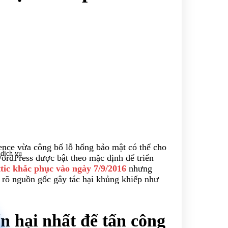
nce vừa công bố lỗ hổng bảo mật có thể cho
 dịch vụ
ordPress được bật theo mặc định để triển
ic khắc phục vào ngày 7/9/2016
nhưng
 rõ nguồn gốc gây tác hại khủng khiếp như
n hại nhất để tấn công